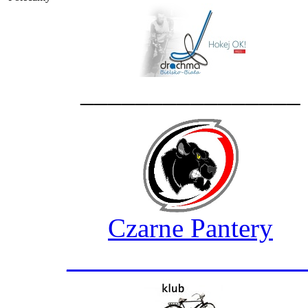
________________
Czarne Pantery
_________________