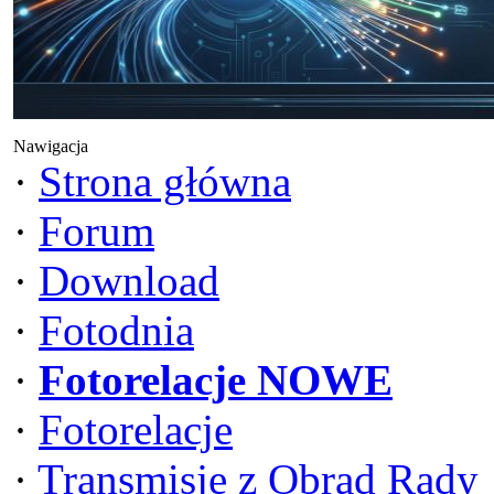
Nawigacja
·
Strona główna
·
Forum
·
Download
·
Fotodnia
·
Fotorelacje NOWE
·
Fotorelacje
·
Transmisje z Obrad Rady