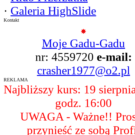
·
Galeria HighSlide
Kontakt
Moje Gadu-Gadu
nr: 4559720
e-mail:
crasher1977@o2.pl
REKLAMA
Najbliższy kurs: 19 sierpni
godz. 16:00
UWAGA - Ważne!! Pro
przynieść ze sobą Prof