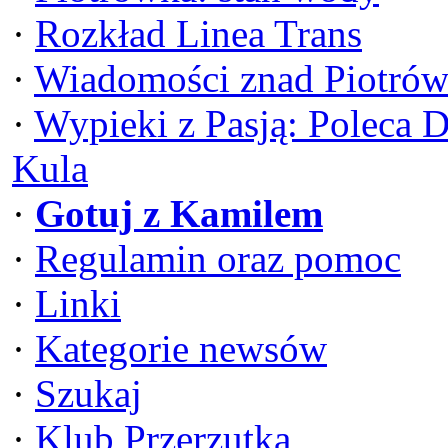
·
Rozkład Linea Trans
·
Wiadomości znad Piotrów
·
Wypieki z Pasją: Poleca 
Kula
·
Gotuj z Kamilem
·
Regulamin oraz pomoc
·
Linki
·
Kategorie newsów
·
Szukaj
·
Klub Przerzutka