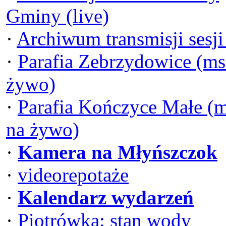
Gminy (live)
·
Archiwum transmisji sesj
·
Parafia Zebrzydowice (ms
żywo)
·
Parafia Kończyce Małe (
na żywo)
·
Kamera na Młyńszczok
·
videorepotaże
·
Kalendarz wydarzeń
·
Piotrówka: stan wody