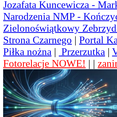
Jozafata Kuncewicza - Mar
Narodzenia NMP - Kończy
Zielonoświątkowy Zebrzy
Strona Czarnego
|
Portal K
Piłka nożna
|
Przerzutka
|
V
Fotorelacje NOWE!
| |
zani