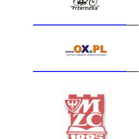
_______________
__
_______________
__