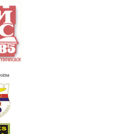
nożna