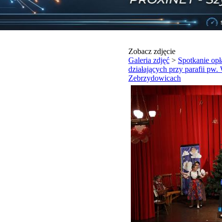
Zobacz zdjęcie
Galeria zdjęć
>
Spotkanie op
działających przy parafii p
Zebrzydowicach