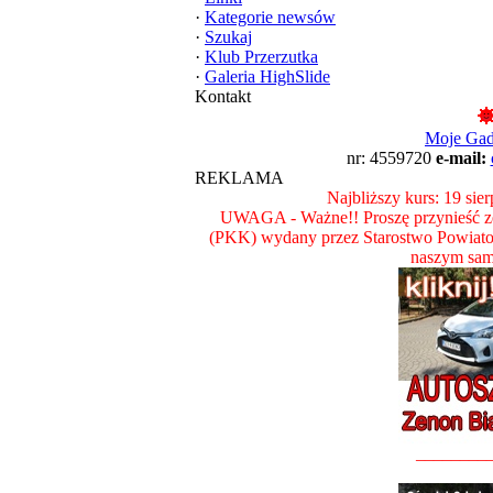
·
Kategorie newsów
·
Szukaj
·
Klub Przerzutka
·
Galeria HighSlide
Kontakt
Moje Ga
nr: 4559720
e-mail:
REKLAMA
Najbliższy kurs: 19 sie
UWAGA - Ważne!! Proszę przynieść ze
(PKK) wydany przez Starostwo Powiat
naszym sam
________