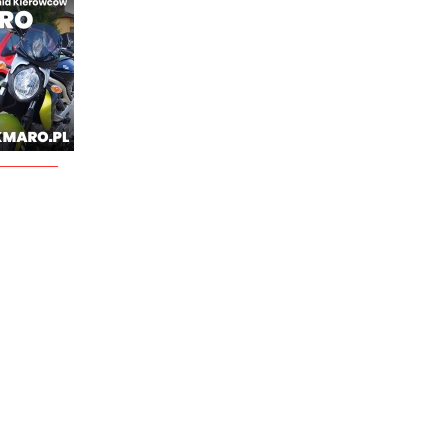
________