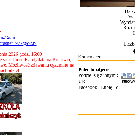
Data
Dod
Wymiary
Rozmi
du-Gadu
crasher1977@o2.pl
Liczb
rpnia 2026 godz. 16:00
Komentarze
 sobą Profil Kandydata na Kierowcę
owe. Możliwość zdawania egzaminu na
Poleć to zdjęcie
ochodzie!
Podziel się z innymi:
URL:
Facebook - Lubię To:
________