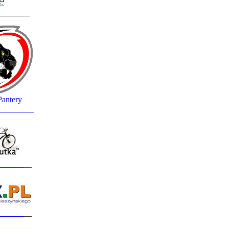
________
Pantery
_________
______
__
______
__