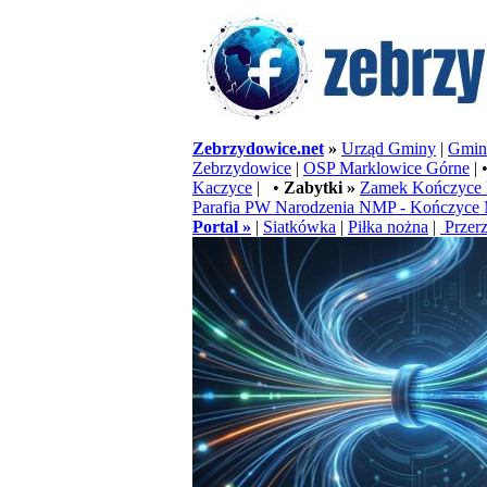
Zebrzydowice.net
»
Urząd Gminy
|
Gminn
Zebrzydowice
|
OSP Marklowice Górne
| 
Kaczyce
| •
Zabytki »
Zamek Kończyce 
Parafia PW Narodzenia NMP - Kończyce 
Portal »
|
Siatkówka
|
Piłka nożna
|
Przerz