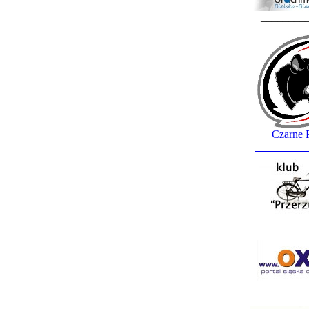
________
Czarne 
_________
_________
_________