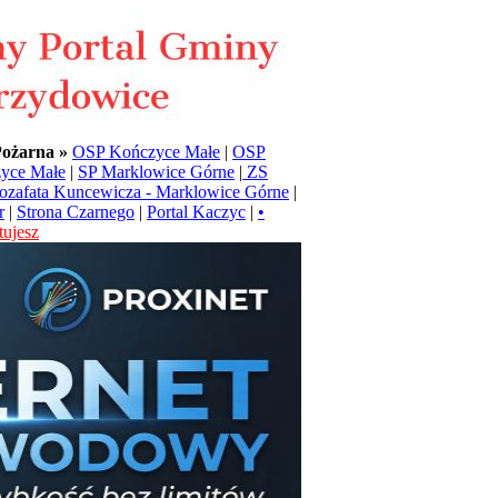
Pożarna »
OSP Kończyce Małe
|
OSP
yce Małe
|
SP Marklowice Górne
|
ZS
Jozafata Kuncewicza - Marklowice Górne
|
r
|
Strona Czarnego
|
Portal Kaczyc
|
•
ujesz