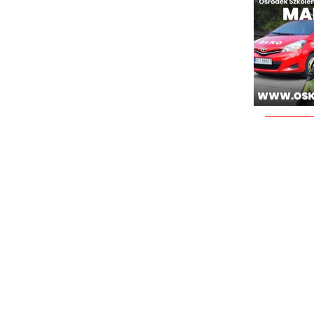
________