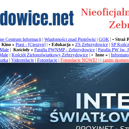
e Centrum Informacji
|
Wiadomości znad Piotrówki
|
GOK
| •
Straż 
•
Kino »
Piast - [Cieszyn]
| •
Edukacja »
ZS Zebrzydowice
|
SP Kończ
Małe
|
Kościoły »
Parafia PWNMP - Zebrzydowice
|
Parafia PW św. 
Małe
|
Kościół Zielonoświątkowy Zebrzydowice
| •
Inne »
|
Informato
utka
|
Videorelacje
|
Fotorelacje
|
Fotorelacje NOWE!
| |
zanim skoment