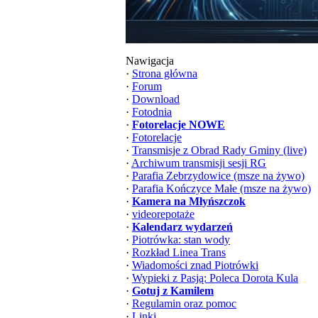
Nawigacja
·
Strona główna
·
Forum
·
Download
·
Fotodnia
·
Fotorelacje NOWE
·
Fotorelacje
·
Transmisje z Obrad Rady Gminy (live)
·
Archiwum transmisji sesji RG
·
Parafia Zebrzydowice (msze na żywo)
·
Parafia Kończyce Małe (msze na żywo)
·
Kamera na Młyńszczok
·
videorepotaże
·
Kalendarz wydarzeń
·
Piotrówka: stan wody
·
Rozkład Linea Trans
·
Wiadomości znad Piotrówki
·
Wypieki z Pasją: Poleca Dorota Kula
·
Gotuj z Kamilem
·
Regulamin oraz pomoc
·
Linki