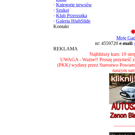
·
Kategorie newsów
·
Szukaj
·
Klub Przerzutka
·
Galeria HighSlide
Kontakt
Moje Ga
nr: 4559720
e-mail:
REKLAMA
Najbliższy kurs: 19 sie
UWAGA - Ważne!! Proszę przynieść ze
(PKK) wydany przez Starostwo Powiat
naszym sam
________