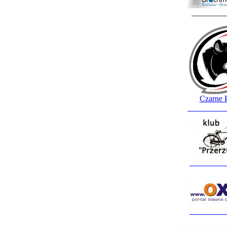
________
Czarne 
_________
_________
_________