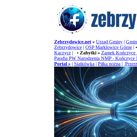
Zebrzydowice.net
»
Urząd Gminy
|
Gminn
Zebrzydowice
|
OSP Marklowice Górne
| 
Kaczyce
| •
Zabytki »
Zamek Kończyce 
Parafia PW Narodzenia NMP - Kończyce 
Portal »
|
Siatkówka
|
Piłka nożna
|
Przerz