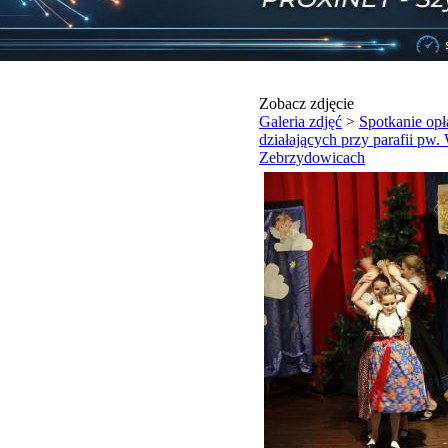
Zobacz zdjęcie
Galeria zdjęć
>
Spotkanie op
działających przy parafii p
Zebrzydowicach