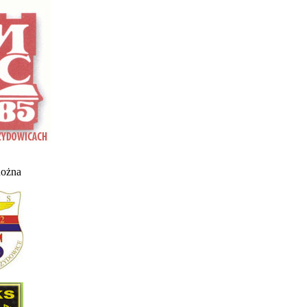
nożna