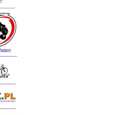
________
Pantery
_________
______
__
______
__