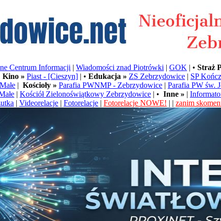
e Centrum Informacji
|
Wiadomości znad Piotrówki
|
GOK
| •
Straż 
•
Kino »
Piast - [Cieszyn]
| •
Edukacja »
ZS Zebrzydowice
|
SP Kończ
Małe
|
Kościoły »
Parafia PWNMP - Zebrzydowice
|
Parafia PW św. 
Małe
|
Kościół Zielonoświątkowy Zebrzydowice
| •
Inne »
|
Informato
utka
|
Videorelacje
|
Fotorelacje
|
Fotorelacje NOWE!
| |
zanim skoment