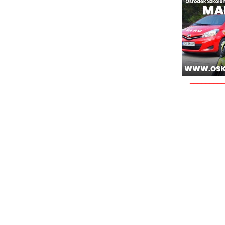
________