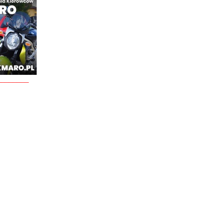
________