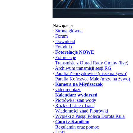
Nawigacja
·
Strona główna
·
Forum
·
Download
·
Fotodnia
·
Fotorelacje NOWE
·
Fotorelacje
·
Transmisje z Obrad Rady Gminy (live)
·
Archiwum transmisji sesji RG
·
Parafia Zebrzydowice (msze na żywo)
·
Parafia Kończyce Małe (msze na żywo)
·
Kamera na Młyńszczok
·
videorepotaże
·
Kalendarz wydarzeń
·
Piotrówka: stan wody
·
Rozkład Linea Trans
·
Wiadomości znad Piotrówki
·
Wypieki z Pasją: Poleca Dorota Kula
·
Gotuj z Kamilem
·
Regulamin oraz pomoc
·
Linki