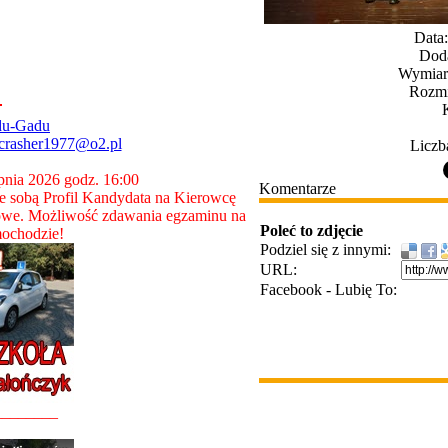
Data
Dod
Wymiary
Rozmi
du-Gadu
crasher1977@o2.pl
Liczb
rpnia 2026 godz. 16:00
Komentarze
 sobą Profil Kandydata na Kierowcę
owe. Możliwość zdawania egzaminu na
Poleć to zdjęcie
ochodzie!
Podziel się z innymi:
URL:
Facebook - Lubię To:
________