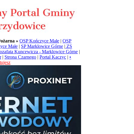
Pożarna »
OSP Kończyce Małe
|
OSP
yce Małe
|
SP Marklowice Górne
|
ZS
Jozafata Kuncewicza - Marklowice Górne
|
r
|
Strona Czarnego
|
Portal Kaczyc
|
•
ujesz