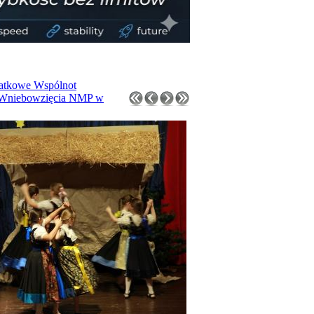
łatkowe Wspólnot
w. Wniebowzięcia NMP w