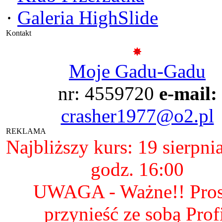
·
Galeria HighSlide
Kontakt
Moje Gadu-Gadu
nr: 4559720
e-mail:
crasher1977@o2.pl
REKLAMA
Najbliższy kurs: 19 sierpni
godz. 16:00
UWAGA - Ważne!! Pro
przynieść ze sobą Prof