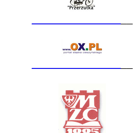
_______________
__
_______________
__