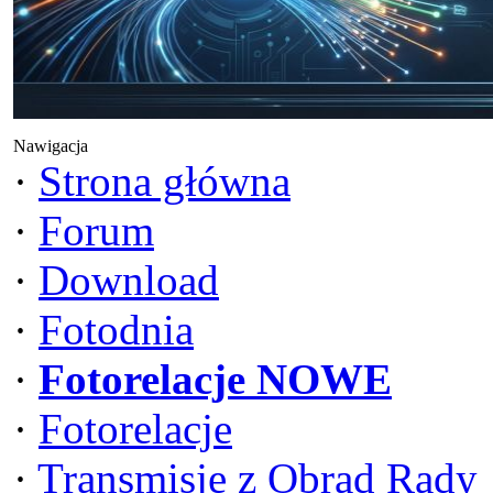
Nawigacja
·
Strona główna
·
Forum
·
Download
·
Fotodnia
·
Fotorelacje NOWE
·
Fotorelacje
·
Transmisje z Obrad Rady