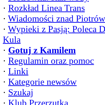
·
Rozkład Linea Trans
·
Wiadomości znad Piotrów
·
Wypieki z Pasją: Poleca 
Kula
·
Gotuj z Kamilem
·
Regulamin oraz pomoc
·
Linki
·
Kategorie newsów
·
Szukaj
·
Klub Przerzutka