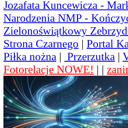
Jozafata Kuncewicza - Mar
Narodzenia NMP - Kończy
Zielonoświątkowy Zebrzy
Strona Czarnego
|
Portal K
Piłka nożna
|
Przerzutka
|
V
Fotorelacje NOWE!
| |
zani