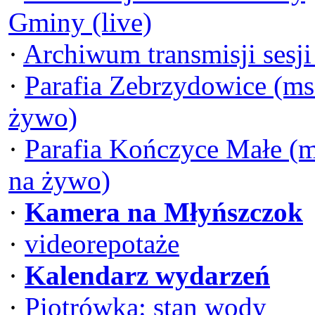
Gminy (live)
·
Archiwum transmisji sesj
·
Parafia Zebrzydowice (ms
żywo)
·
Parafia Kończyce Małe (
na żywo)
·
Kamera na Młyńszczok
·
videorepotaże
·
Kalendarz wydarzeń
·
Piotrówka: stan wody