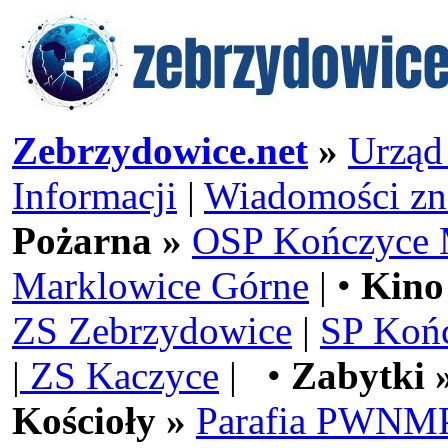
Zebrzydowice.net
»
Urząd
Informacji
|
Wiadomości zn
Pożarna »
OSP Kończyce 
Marklowice Górne
| •
Kino
ZS Zebrzydowice
|
SP Koń
|
ZS Kaczyce
| •
Zabytki 
Kościoły »
Parafia PWNMP