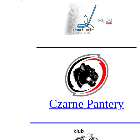
________________
Czarne Pantery
_________________