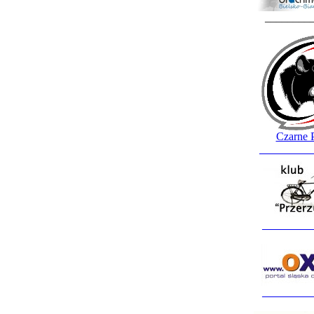
________
Czarne 
_________
_________
_________