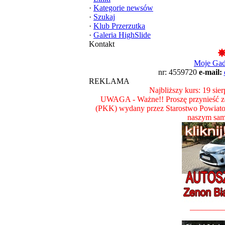
·
Kategorie newsów
·
Szukaj
·
Klub Przerzutka
·
Galeria HighSlide
Kontakt
Moje Ga
nr: 4559720
e-mail:
REKLAMA
Najbliższy kurs: 19 sie
UWAGA - Ważne!! Proszę przynieść ze
(PKK) wydany przez Starostwo Powiat
naszym sam
________