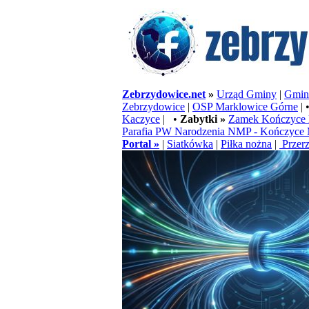
Zebrzydowice.net
»
Urząd Gminy
|
Gminn
Zebrzydowice
|
OSP Marklowice Górne
| 
Kaczyce
| •
Zabytki »
Zamek Kończyce 
Parafia PW Narodzenia NMP - Kończyce 
Portal »
|
Siatkówka
|
Piłka nożna
|
Przerz