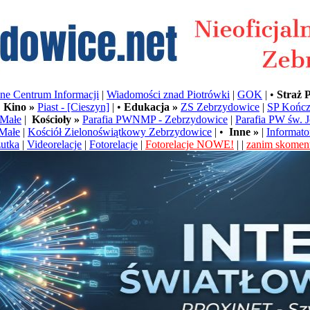
e Centrum Informacji
|
Wiadomości znad Piotrówki
|
GOK
| •
Straż 
•
Kino »
Piast - [Cieszyn]
| •
Edukacja »
ZS Zebrzydowice
|
SP Kończ
Małe
|
Kościoły »
Parafia PWNMP - Zebrzydowice
|
Parafia PW św. 
Małe
|
Kościół Zielonoświątkowy Zebrzydowice
| •
Inne »
|
Informato
utka
|
Videorelacje
|
Fotorelacje
|
Fotorelacje NOWE!
| |
zanim skoment