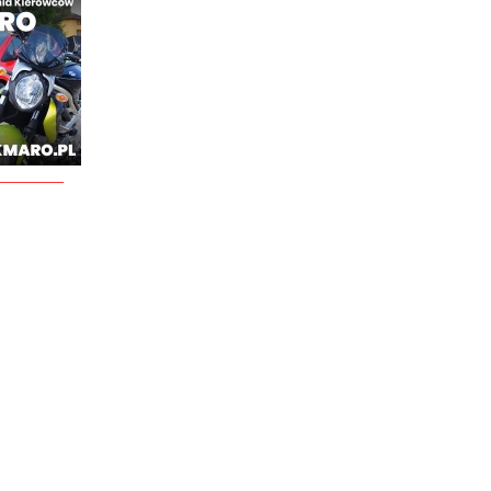
________