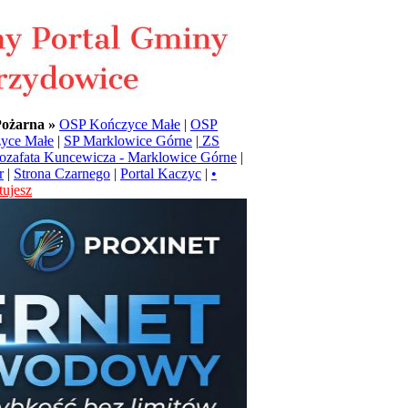
Pożarna »
OSP Kończyce Małe
|
OSP
yce Małe
|
SP Marklowice Górne
|
ZS
Jozafata Kuncewicza - Marklowice Górne
|
r
|
Strona Czarnego
|
Portal Kaczyc
|
•
ujesz