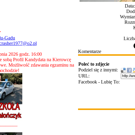
Data
Dod
Wymiary
Rozmi
du-Gadu
Liczb
crasher1977@o2.pl
Komentarze
rpnia 2026 godz. 16:00
 sobą Profil Kandydata na Kierowcę
Poleć to zdjęcie
owe. Możliwość zdawania egzaminu na
Podziel się z innymi:
ochodzie!
URL:
Facebook - Lubię To:
________