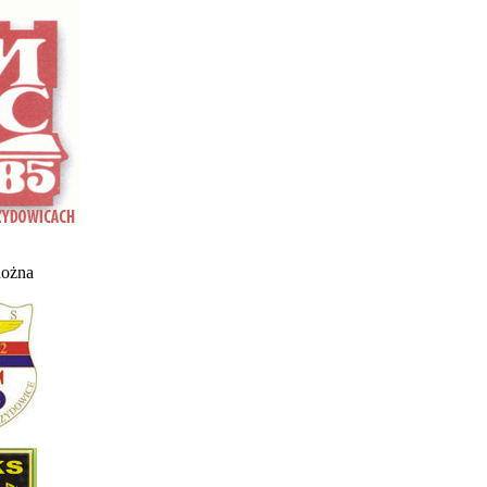
nożna