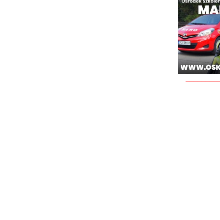
________