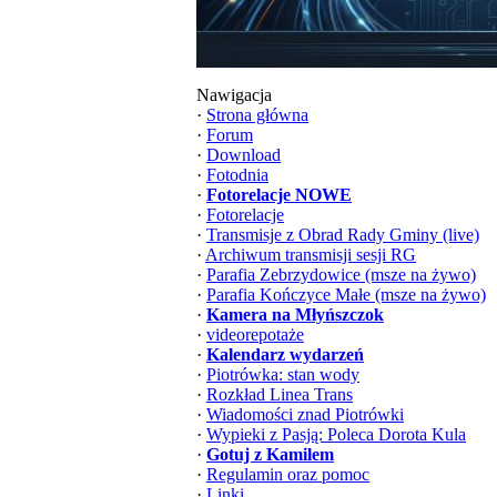
Nawigacja
·
Strona główna
·
Forum
·
Download
·
Fotodnia
·
Fotorelacje NOWE
·
Fotorelacje
·
Transmisje z Obrad Rady Gminy (live)
·
Archiwum transmisji sesji RG
·
Parafia Zebrzydowice (msze na żywo)
·
Parafia Kończyce Małe (msze na żywo)
·
Kamera na Młyńszczok
·
videorepotaże
·
Kalendarz wydarzeń
·
Piotrówka: stan wody
·
Rozkład Linea Trans
·
Wiadomości znad Piotrówki
·
Wypieki z Pasją: Poleca Dorota Kula
·
Gotuj z Kamilem
·
Regulamin oraz pomoc
·
Linki