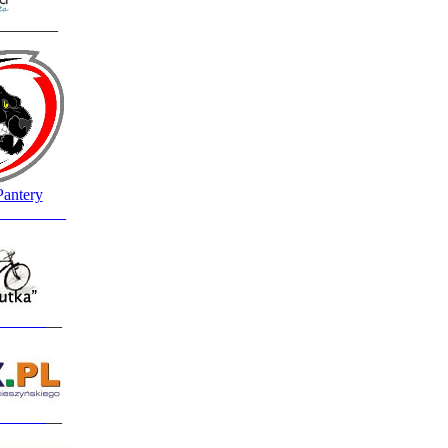
________
Pantery
_________
______
__
______
__