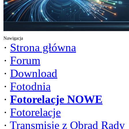
Nawigacja
·
Strona główna
·
Forum
·
Download
·
Fotodnia
·
Fotorelacje NOWE
·
Fotorelacje
·
Transmisje z Obrad Rady