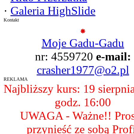
·
Galeria HighSlide
Kontakt
Moje Gadu-Gadu
nr: 4559720
e-mail:
crasher1977@o2.pl
REKLAMA
Najbliższy kurs: 19 sierpni
godz. 16:00
UWAGA - Ważne!! Pro
przynieść ze sobą Prof