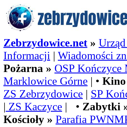
Zebrzydowice.net
»
Urząd
Informacji
|
Wiadomości zn
Pożarna »
OSP Kończyce 
Marklowice Górne
| •
Kino
ZS Zebrzydowice
|
SP Koń
|
ZS Kaczyce
| •
Zabytki 
Kościoły »
Parafia PWNMP