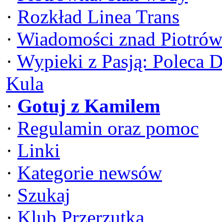
·
Rozkład Linea Trans
·
Wiadomości znad Piotrów
·
Wypieki z Pasją: Poleca 
Kula
·
Gotuj z Kamilem
·
Regulamin oraz pomoc
·
Linki
·
Kategorie newsów
·
Szukaj
·
Klub Przerzutka