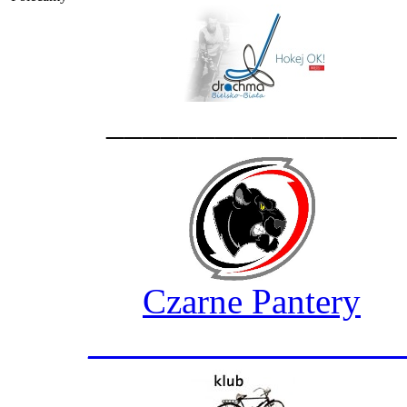
________________
Czarne Pantery
_________________