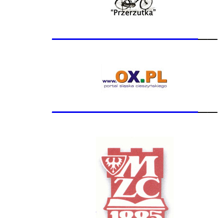
_______________
__
_______________
__