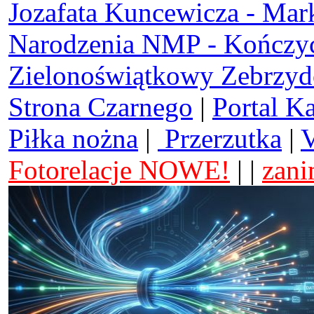
Jozafata Kuncewicza - Mar
Narodzenia NMP - Kończy
Zielonoświątkowy Zebrzy
Strona Czarnego
|
Portal K
Piłka nożna
|
Przerzutka
|
V
Fotorelacje NOWE!
| |
zani