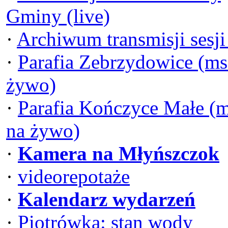
Gminy (live)
·
Archiwum transmisji sesj
·
Parafia Zebrzydowice (ms
żywo)
·
Parafia Kończyce Małe (
na żywo)
·
Kamera na Młyńszczok
·
videorepotaże
·
Kalendarz wydarzeń
·
Piotrówka: stan wody