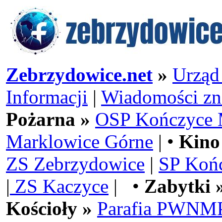
Zebrzydowice.net
»
Urząd
Informacji
|
Wiadomości zn
Pożarna »
OSP Kończyce 
Marklowice Górne
| •
Kino
ZS Zebrzydowice
|
SP Koń
|
ZS Kaczyce
| •
Zabytki 
Kościoły »
Parafia PWNMP