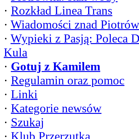
·
Rozkład Linea Trans
·
Wiadomości znad Piotrów
·
Wypieki z Pasją: Poleca 
Kula
·
Gotuj z Kamilem
·
Regulamin oraz pomoc
·
Linki
·
Kategorie newsów
·
Szukaj
·
Klub Przerzutka