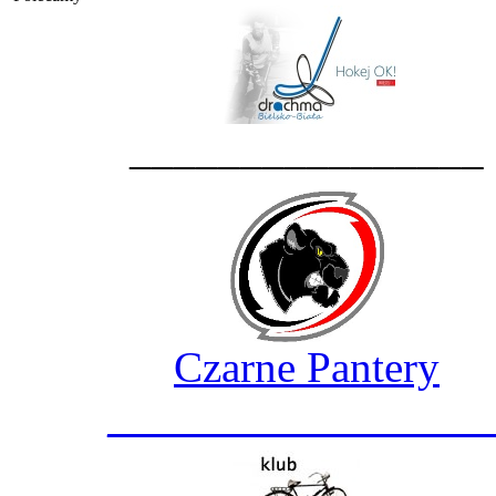
________________
Czarne Pantery
_________________