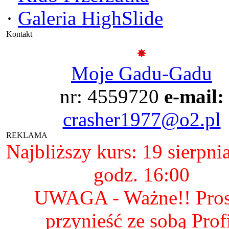
·
Galeria HighSlide
Kontakt
Moje Gadu-Gadu
nr: 4559720
e-mail:
crasher1977@o2.pl
REKLAMA
Najbliższy kurs: 19 sierpni
godz. 16:00
UWAGA - Ważne!! Pro
przynieść ze sobą Prof