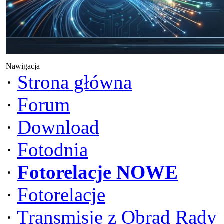
Nawigacja
·
Strona główna
·
Forum
·
Download
·
Fotodnia
·
Fotorelacje NOWE
·
Fotorelacje
·
Transmisje z Obrad Rady