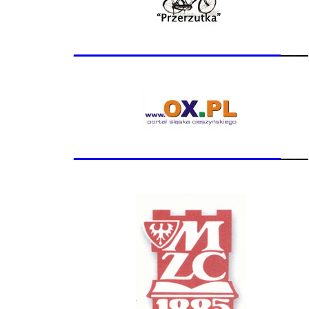
_______________
__
_______________
__