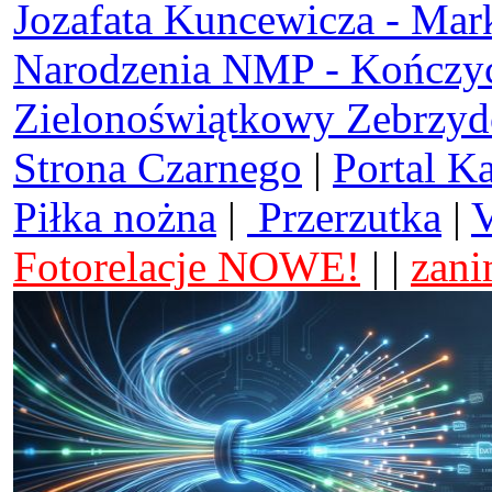
Jozafata Kuncewicza - Mar
Narodzenia NMP - Kończy
Zielonoświątkowy Zebrzy
Strona Czarnego
|
Portal K
Piłka nożna
|
Przerzutka
|
V
Fotorelacje NOWE!
| |
zani