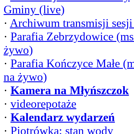
Gminy (live)
·
Archiwum transmisji sesj
·
Parafia Zebrzydowice (ms
żywo)
·
Parafia Kończyce Małe (
na żywo)
·
Kamera na Młyńszczok
·
videorepotaże
·
Kalendarz wydarzeń
·
Piotrówka: stan wody