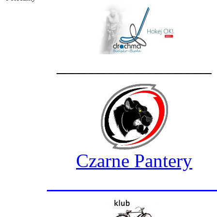
________________
Czarne Pantery
_________________