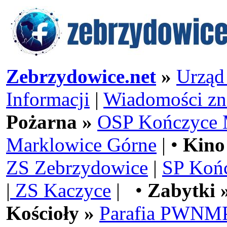
Zebrzydowice.net
»
Urząd
Informacji
|
Wiadomości zn
Pożarna »
OSP Kończyce 
Marklowice Górne
| •
Kino
ZS Zebrzydowice
|
SP Koń
|
ZS Kaczyce
| •
Zabytki 
Kościoły »
Parafia PWNMP