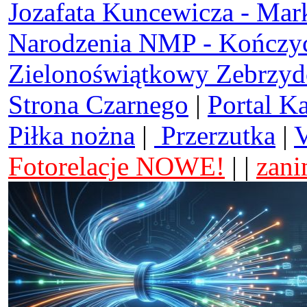
Jozafata Kuncewicza - Mar
Narodzenia NMP - Kończy
Zielonoświątkowy Zebrzy
Strona Czarnego
|
Portal K
Piłka nożna
|
Przerzutka
|
V
Fotorelacje NOWE!
| |
zani