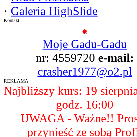
·
Galeria HighSlide
Kontakt
Moje Gadu-Gadu
nr: 4559720
e-mail:
crasher1977@o2.pl
REKLAMA
Najbliższy kurs: 19 sierpni
godz. 16:00
UWAGA - Ważne!! Pro
przynieść ze sobą Prof