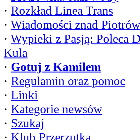
·
Rozkład Linea Trans
·
Wiadomości znad Piotrów
·
Wypieki z Pasją: Poleca 
Kula
·
Gotuj z Kamilem
·
Regulamin oraz pomoc
·
Linki
·
Kategorie newsów
·
Szukaj
·
Klub Przerzutka