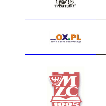
_______________
__
_______________
__