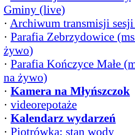
Gminy (live)
·
Archiwum transmisji sesj
·
Parafia Zebrzydowice (ms
żywo)
·
Parafia Kończyce Małe (
na żywo)
·
Kamera na Młyńszczok
·
videorepotaże
·
Kalendarz wydarzeń
·
Piotrówka: stan wody