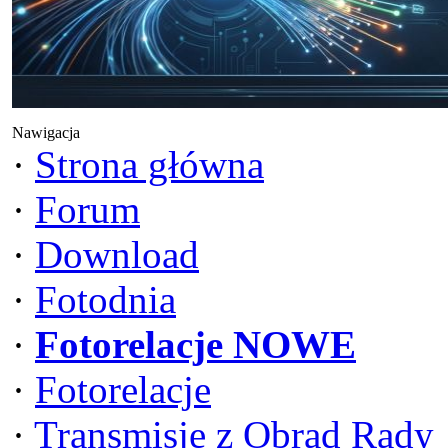
Nawigacja
·
Strona główna
·
Forum
·
Download
·
Fotodnia
·
Fotorelacje NOWE
·
Fotorelacje
·
Transmisje z Obrad Rady