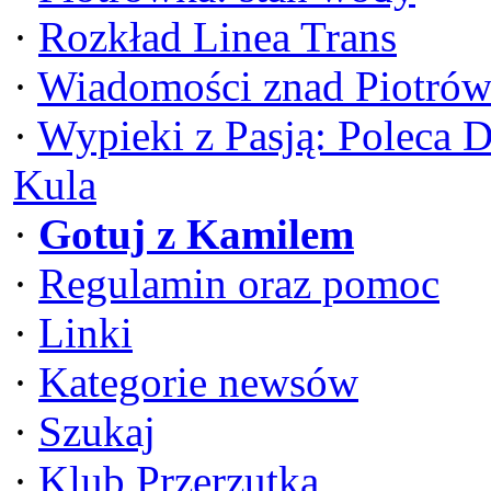
·
Rozkład Linea Trans
·
Wiadomości znad Piotrów
·
Wypieki z Pasją: Poleca 
Kula
·
Gotuj z Kamilem
·
Regulamin oraz pomoc
·
Linki
·
Kategorie newsów
·
Szukaj
·
Klub Przerzutka