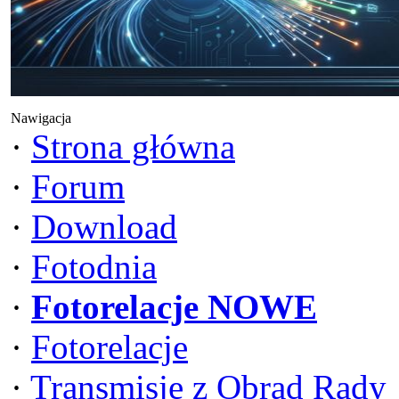
Nawigacja
·
Strona główna
·
Forum
·
Download
·
Fotodnia
·
Fotorelacje NOWE
·
Fotorelacje
·
Transmisje z Obrad Rady