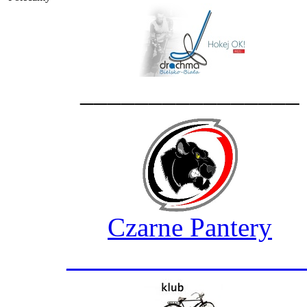
________________
Czarne Pantery
_________________