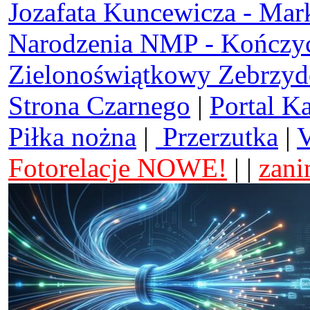
Jozafata Kuncewicza - Mar
Narodzenia NMP - Kończy
Zielonoświątkowy Zebrzy
Strona Czarnego
|
Portal K
Piłka nożna
|
Przerzutka
|
V
Fotorelacje NOWE!
| |
zani