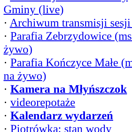
Gminy (live)
·
Archiwum transmisji sesj
·
Parafia Zebrzydowice (ms
żywo)
·
Parafia Kończyce Małe (
na żywo)
·
Kamera na Młyńszczok
·
videorepotaże
·
Kalendarz wydarzeń
·
Piotrówka: stan wody