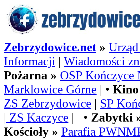
Zebrzydowice.net
»
Urząd
Informacji
|
Wiadomości zn
Pożarna »
OSP Kończyce 
Marklowice Górne
| •
Kino
ZS Zebrzydowice
|
SP Koń
|
ZS Kaczyce
| •
Zabytki 
Kościoły »
Parafia PWNMP