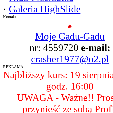
·
Galeria HighSlide
Kontakt
Moje Gadu-Gadu
nr: 4559720
e-mail:
crasher1977@o2.pl
REKLAMA
Najbliższy kurs: 19 sierpni
godz. 16:00
UWAGA - Ważne!! Pro
przynieść ze sobą Prof