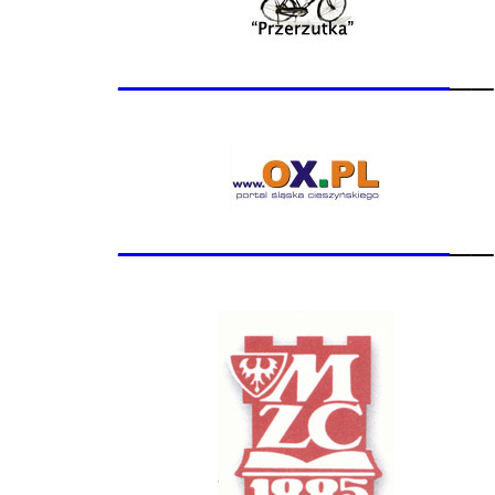
_______________
__
_______________
__