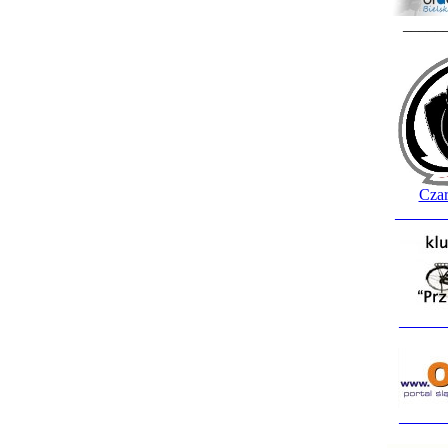
_____
Czar
______
______
______