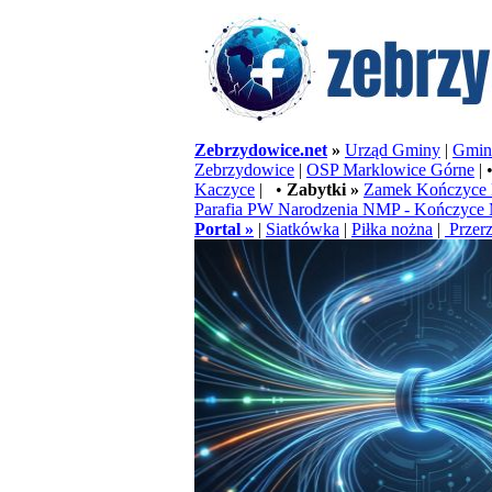
Zebrzydowice.net
»
Urząd Gminy
|
Gminn
Zebrzydowice
|
OSP Marklowice Górne
| 
Kaczyce
| •
Zabytki »
Zamek Kończyce 
Parafia PW Narodzenia NMP - Kończyce 
Portal »
|
Siatkówka
|
Piłka nożna
|
Przerz