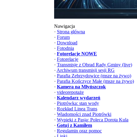
Nawigacja
·
Strona główna
·
Forum
·
Download
·
Fotodnia
·
Fotorelacje NOWE
·
Fotorelacje
·
Transmisje z Obrad Rady Gminy (live)
·
Archiwum transmisji sesji RG
·
Parafia Zebrzydowice (msze na żywo)
·
Parafia Kończyce Małe (msze na żywo)
·
Kamera na Młyńszczok
·
videorepotaże
·
Kalendarz wydarzeń
·
Piotrówka: stan wody
·
Rozkład Linea Trans
·
Wiadomości znad Piotrówki
·
Wypieki z Pasją: Poleca Dorota Kula
·
Gotuj z Kamilem
·
Regulamin oraz pomoc
·
Linki