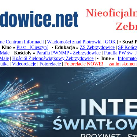
e Centrum Informacji
|
Wiadomości znad Piotrówki
|
GOK
| •
Straż 
•
Kino »
Piast - [Cieszyn]
| •
Edukacja »
ZS Zebrzydowice
|
SP Kończ
Małe
|
Kościoły »
Parafia PWNMP - Zebrzydowice
|
Parafia PW św. 
Małe
|
Kościół Zielonoświątkowy Zebrzydowice
| •
Inne »
|
Informato
utka
|
Videorelacje
|
Fotorelacje
|
Fotorelacje NOWE!
| |
zanim skoment