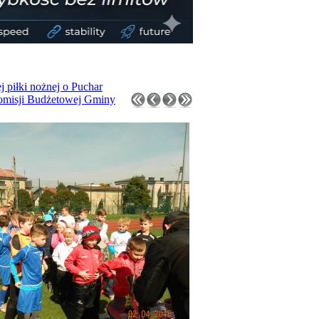
j piłki nożnej o Puchar
omisji Budżetowej Gminy