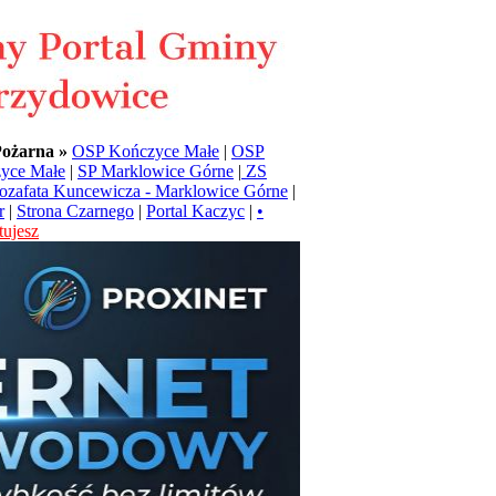
Pożarna »
OSP Kończyce Małe
|
OSP
yce Małe
|
SP Marklowice Górne
|
ZS
Jozafata Kuncewicza - Marklowice Górne
|
r
|
Strona Czarnego
|
Portal Kaczyc
|
•
ujesz