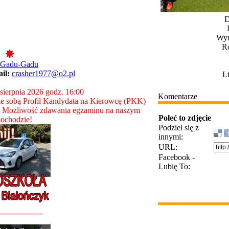
D
Wym
Ro
 Gadu-Gadu
ail:
crasher1977@o2.pl
L
 sierpnia 2026 godz. 16:00
Komentarze
e sobą Profil Kandydata na Kierowcę (PKK)
. Możliwość zdawania egzaminu na naszym
Poleć to zdjęcie
ochodzie!
Podziel się z
innymi:
URL:
Facebook -
Lubię To:
___________