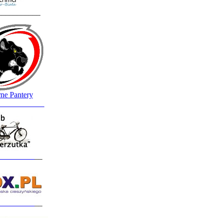
___________
ne Pantery
____________
_________
__
_________
__