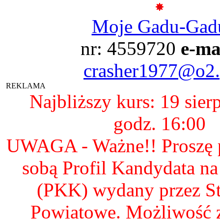
Moje Gadu-Gad
nr: 4559720
e-ma
crasher1977@o2.
REKLAMA
Najbliższy kurs: 19 sier
godz. 16:00
UWAGA - Ważne!! Proszę p
sobą Profil Kandydata n
(PKK) wydany przez S
Powiatowe. Możliwość 