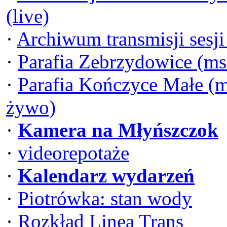
(live)
·
Archiwum transmisji sesj
·
Parafia Zebrzydowice (ms
·
Parafia Kończyce Małe (m
żywo)
·
Kamera na Młyńszczok
·
videorepotaże
·
Kalendarz wydarzeń
·
Piotrówka: stan wody
·
Rozkład Linea Trans