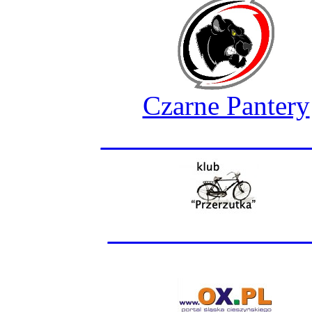
Czarne Pantery
_______________
______________