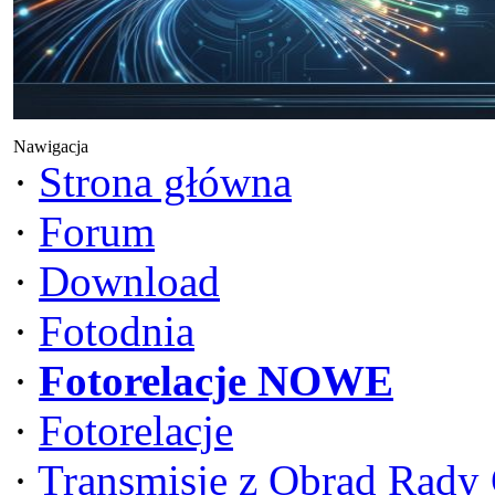
Nawigacja
·
Strona główna
·
Forum
·
Download
·
Fotodnia
·
Fotorelacje NOWE
·
Fotorelacje
·
Transmisje z Obrad Rady