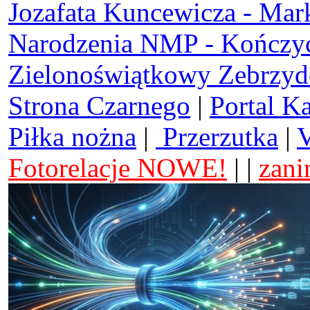
Jozafata Kuncewicza - Mar
Narodzenia NMP - Kończy
Zielonoświątkowy Zebrzy
Strona Czarnego
|
Portal K
Piłka nożna
|
Przerzutka
|
V
Fotorelacje NOWE!
| |
zani