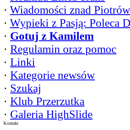
·
Wiadomości znad Piotrów
·
Wypieki z Pasją: Poleca 
·
Gotuj z Kamilem
·
Regulamin oraz pomoc
·
Linki
·
Kategorie newsów
·
Szukaj
·
Klub Przerzutka
·
Galeria HighSlide
Kontakt