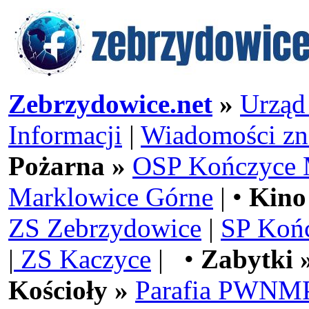
Zebrzydowice.net
»
Urząd
Informacji
|
Wiadomości zn
Pożarna »
OSP Kończyce 
Marklowice Górne
| •
Kino
ZS Zebrzydowice
|
SP Koń
|
ZS Kaczyce
| •
Zabytki 
Kościoły »
Parafia PWNMP