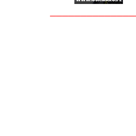
______________