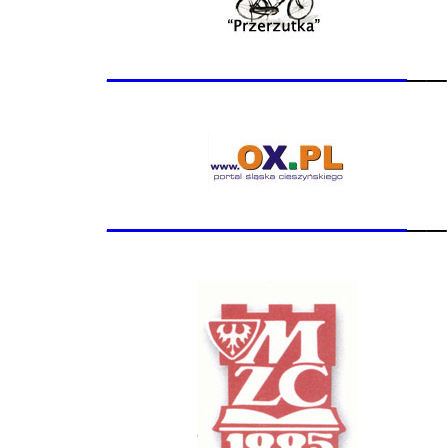
_______________
__
_______________
__