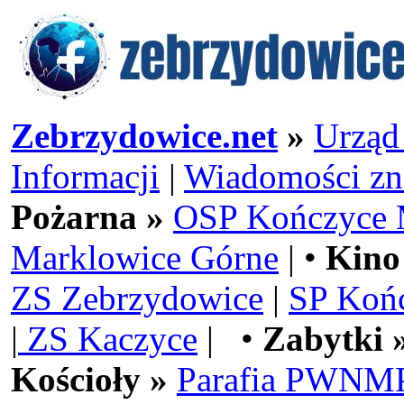
Zebrzydowice.net
»
Urząd
Informacji
|
Wiadomości zn
Pożarna »
OSP Kończyce 
Marklowice Górne
| •
Kino
ZS Zebrzydowice
|
SP Koń
|
ZS Kaczyce
| •
Zabytki 
Kościoły »
Parafia PWNMP