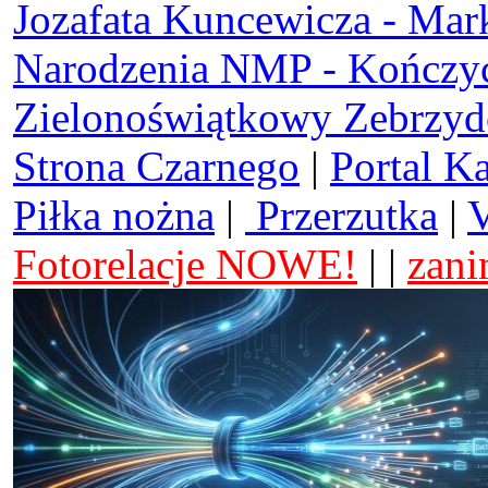
Jozafata Kuncewicza - Mar
Narodzenia NMP - Kończy
Zielonoświątkowy Zebrzy
Strona Czarnego
|
Portal K
Piłka nożna
|
Przerzutka
|
V
Fotorelacje NOWE!
| |
zani