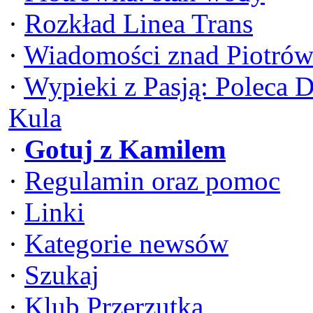
·
Rozkład Linea Trans
·
Wiadomości znad Piotrów
·
Wypieki z Pasją: Poleca 
Kula
·
Gotuj z Kamilem
·
Regulamin oraz pomoc
·
Linki
·
Kategorie newsów
·
Szukaj
·
Klub Przerzutka