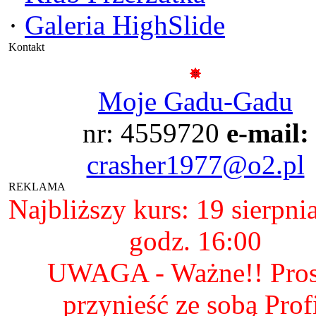
·
Galeria HighSlide
Kontakt
Moje Gadu-Gadu
nr: 4559720
e-mail:
crasher1977@o2.pl
REKLAMA
Najbliższy kurs: 19 sierpni
godz. 16:00
UWAGA - Ważne!! Pro
przynieść ze sobą Prof