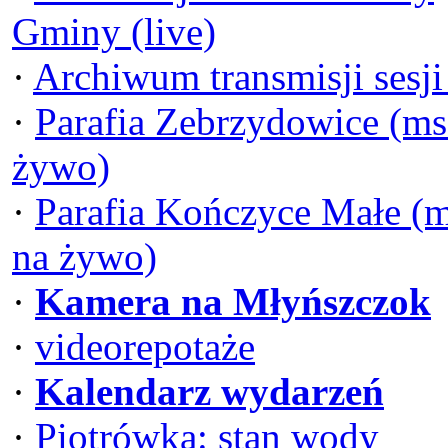
Gminy (live)
·
Archiwum transmisji sesj
·
Parafia Zebrzydowice (ms
żywo)
·
Parafia Kończyce Małe (
na żywo)
·
Kamera na Młyńszczok
·
videorepotaże
·
Kalendarz wydarzeń
·
Piotrówka: stan wody