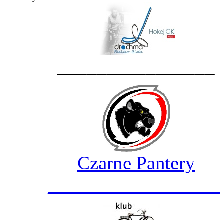
________________
Czarne Pantery
_________________