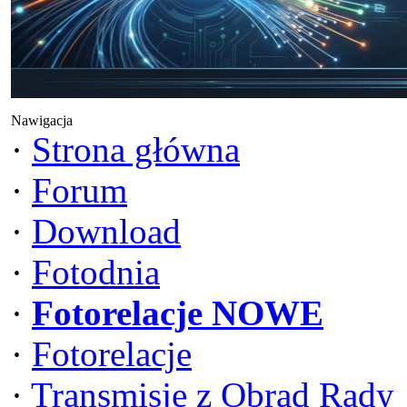
Nawigacja
·
Strona główna
·
Forum
·
Download
·
Fotodnia
·
Fotorelacje NOWE
·
Fotorelacje
·
Transmisje z Obrad Rady