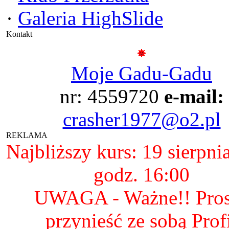
·
Galeria HighSlide
Kontakt
Moje Gadu-Gadu
nr: 4559720
e-mail:
crasher1977@o2.pl
REKLAMA
Najbliższy kurs: 19 sierpni
godz. 16:00
UWAGA - Ważne!! Pro
przynieść ze sobą Prof