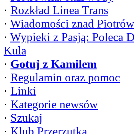
·
Rozkład Linea Trans
·
Wiadomości znad Piotrów
·
Wypieki z Pasją: Poleca 
Kula
·
Gotuj z Kamilem
·
Regulamin oraz pomoc
·
Linki
·
Kategorie newsów
·
Szukaj
·
Klub Przerzutka