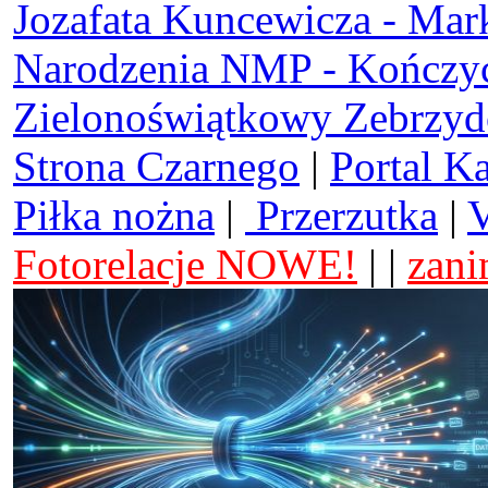
Jozafata Kuncewicza - Mar
Narodzenia NMP - Kończy
Zielonoświątkowy Zebrzy
Strona Czarnego
|
Portal K
Piłka nożna
|
Przerzutka
|
V
Fotorelacje NOWE!
| |
zani