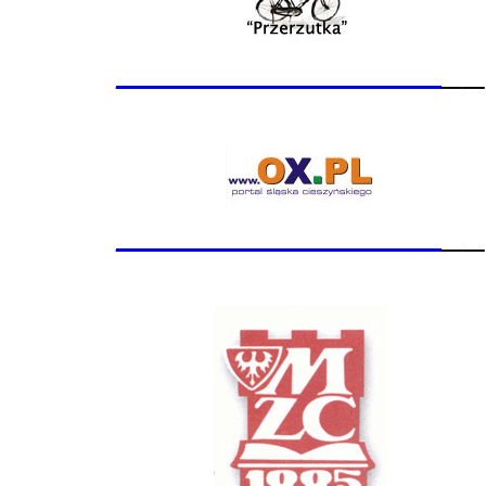
_______________
__
_______________
__