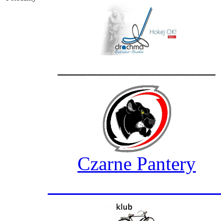
________________
Czarne Pantery
_________________