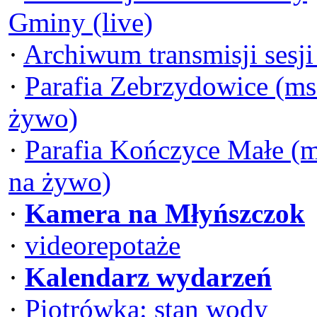
Gminy (live)
·
Archiwum transmisji sesj
·
Parafia Zebrzydowice (ms
żywo)
·
Parafia Kończyce Małe (
na żywo)
·
Kamera na Młyńszczok
·
videorepotaże
·
Kalendarz wydarzeń
·
Piotrówka: stan wody