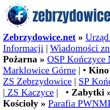
Zebrzydowice.net
»
Urząd
Informacji
|
Wiadomości zn
Pożarna »
OSP Kończyce 
Marklowice Górne
| •
Kino
ZS Zebrzydowice
|
SP Koń
|
ZS Kaczyce
| •
Zabytki 
Kościoły »
Parafia PWNMP