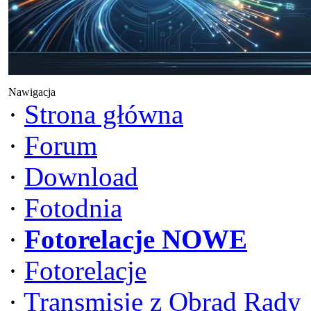
Nawigacja
·
Strona główna
·
Forum
·
Download
·
Fotodnia
·
Fotorelacje NOWE
·
Fotorelacje
·
Transmisje z Obrad Rady