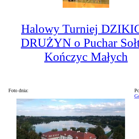
Halowy Turniej DZIKI
DRUŻYN o Puchar Soł
Kończyc Małych
Foto dnia:
Po
Go