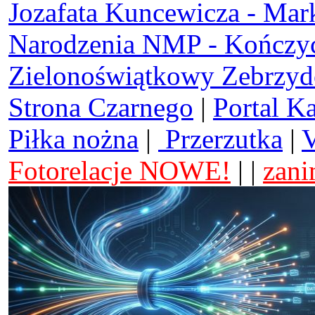
Jozafata Kuncewicza - Mar
Narodzenia NMP - Kończy
Zielonoświątkowy Zebrzy
Strona Czarnego
|
Portal K
Piłka nożna
|
Przerzutka
|
V
Fotorelacje NOWE!
| |
zani