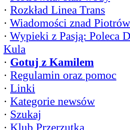
·
Rozkład Linea Trans
·
Wiadomości znad Piotrów
·
Wypieki z Pasją: Poleca 
Kula
·
Gotuj z Kamilem
·
Regulamin oraz pomoc
·
Linki
·
Kategorie newsów
·
Szukaj
·
Klub Przerzutka