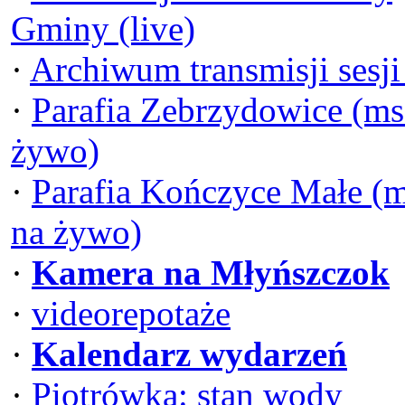
Gminy (live)
·
Archiwum transmisji sesj
·
Parafia Zebrzydowice (ms
żywo)
·
Parafia Kończyce Małe (
na żywo)
·
Kamera na Młyńszczok
·
videorepotaże
·
Kalendarz wydarzeń
·
Piotrówka: stan wody