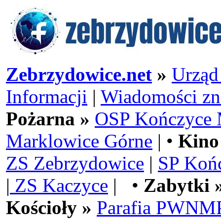
Zebrzydowice.net
»
Urząd
Informacji
|
Wiadomości zn
Pożarna »
OSP Kończyce 
Marklowice Górne
| •
Kino
ZS Zebrzydowice
|
SP Koń
|
ZS Kaczyce
| •
Zabytki 
Kościoły »
Parafia PWNMP