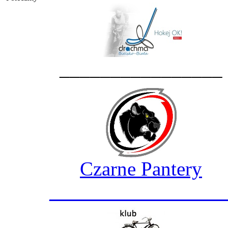
________________
Czarne Pantery
_________________