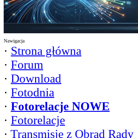
Nawigacja
·
Strona główna
·
Forum
·
Download
·
Fotodnia
·
Fotorelacje NOWE
·
Fotorelacje
·
Transmisje z Obrad Rady