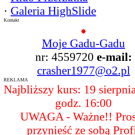
·
Galeria HighSlide
Kontakt
Moje Gadu-Gadu
nr: 4559720
e-mail:
crasher1977@o2.pl
REKLAMA
Najbliższy kurs: 19 sierpni
godz. 16:00
UWAGA - Ważne!! Pro
przynieść ze sobą Prof