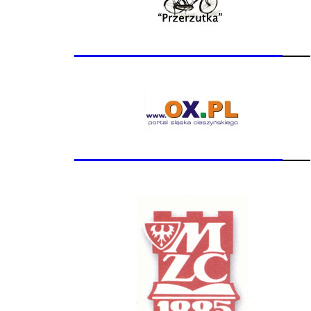
_______________
__
_______________
__