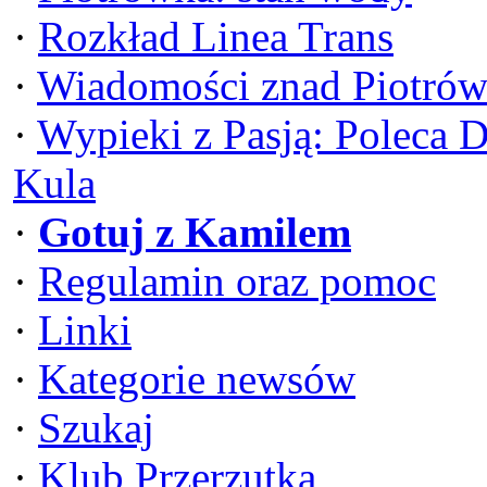
·
Rozkład Linea Trans
·
Wiadomości znad Piotrów
·
Wypieki z Pasją: Poleca 
Kula
·
Gotuj z Kamilem
·
Regulamin oraz pomoc
·
Linki
·
Kategorie newsów
·
Szukaj
·
Klub Przerzutka