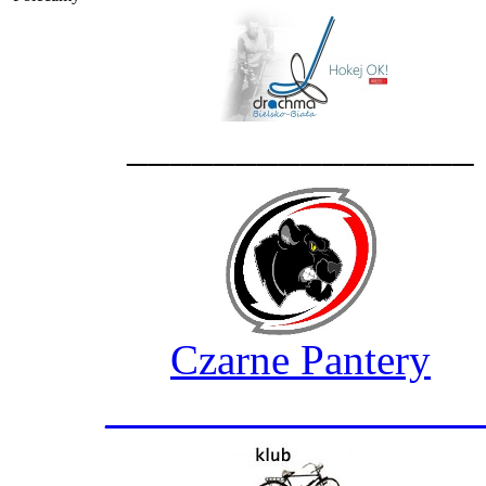
________________
Czarne Pantery
_________________