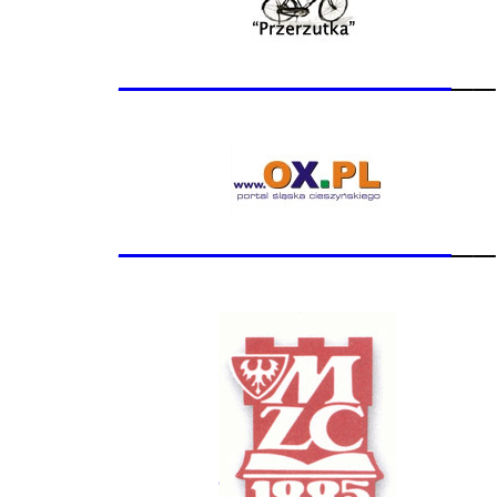
_______________
__
_______________
__