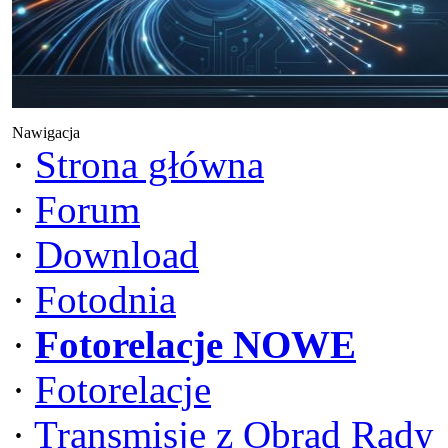
Nawigacja
·
Strona główna
·
Forum
·
Download
·
Fotodnia
·
Fotorelacje NOWE
·
Fotorelacje
·
Transmisje z Obrad Rady