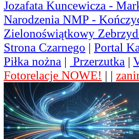
Jozafata Kuncewicza - Mar
Narodzenia NMP - Kończy
Zielonoświątkowy Zebrzy
Strona Czarnego
|
Portal K
Piłka nożna
|
Przerzutka
|
V
Fotorelacje NOWE!
| |
zani