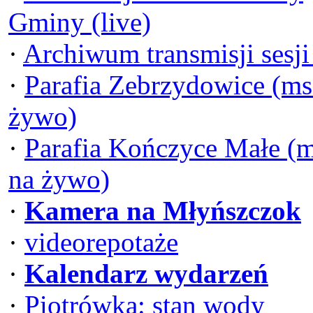
Gminy (live)
·
Archiwum transmisji sesj
·
Parafia Zebrzydowice (ms
żywo)
·
Parafia Kończyce Małe (
na żywo)
·
Kamera na Młyńszczok
·
videorepotaże
·
Kalendarz wydarzeń
·
Piotrówka: stan wody