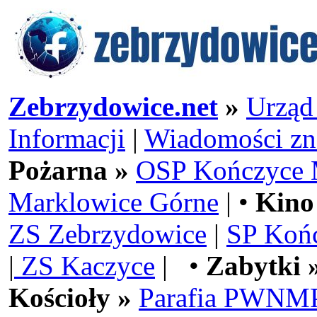
Zebrzydowice.net
»
Urząd
Informacji
|
Wiadomości zn
Pożarna »
OSP Kończyce 
Marklowice Górne
| •
Kino
ZS Zebrzydowice
|
SP Koń
|
ZS Kaczyce
| •
Zabytki 
Kościoły »
Parafia PWNMP