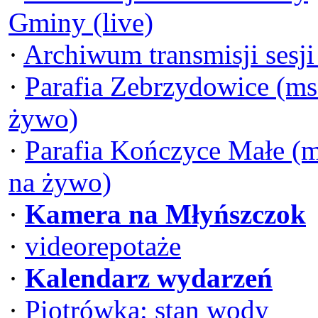
Gminy (live)
·
Archiwum transmisji sesj
·
Parafia Zebrzydowice (ms
żywo)
·
Parafia Kończyce Małe (
na żywo)
·
Kamera na Młyńszczok
·
videorepotaże
·
Kalendarz wydarzeń
·
Piotrówka: stan wody