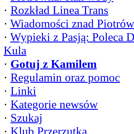
·
Rozkład Linea Trans
·
Wiadomości znad Piotrów
·
Wypieki z Pasją: Poleca 
Kula
·
Gotuj z Kamilem
·
Regulamin oraz pomoc
·
Linki
·
Kategorie newsów
·
Szukaj
·
Klub Przerzutka