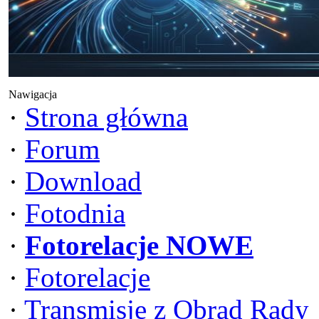
Nawigacja
·
Strona główna
·
Forum
·
Download
·
Fotodnia
·
Fotorelacje NOWE
·
Fotorelacje
·
Transmisje z Obrad Rady