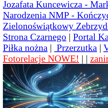
Jozafata Kuncewicza - Mar
Narodzenia NMP - Kończy
Zielonoświątkowy Zebrzy
Strona Czarnego
|
Portal K
Piłka nożna
|
Przerzutka
|
V
Fotorelacje NOWE!
| |
zani