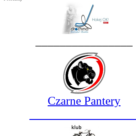
________________
Czarne Pantery
_________________