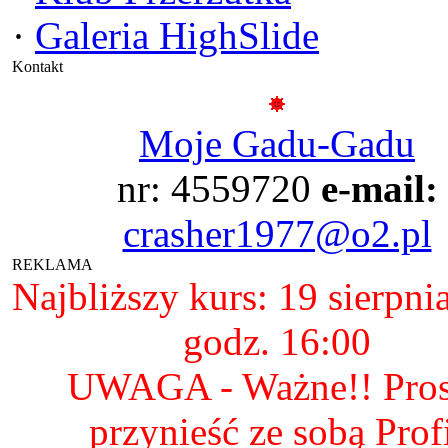
·
Galeria HighSlide
Kontakt
Moje Gadu-Gadu
nr: 4559720
e-mail:
crasher1977@o2.pl
REKLAMA
Najbliższy kurs: 19 sierpni
godz. 16:00
UWAGA - Ważne!! Pro
przynieść ze sobą Prof