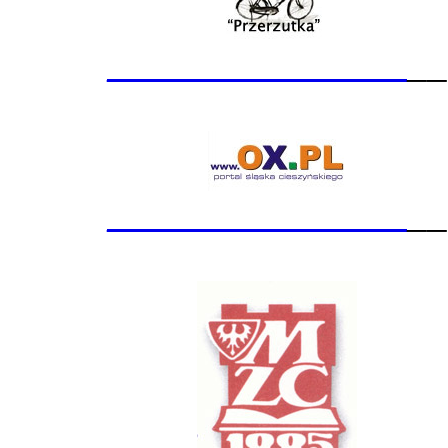
_______________
__
_______________
__