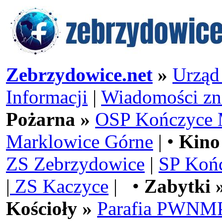
Zebrzydowice.net
»
Urząd
Informacji
|
Wiadomości zn
Pożarna »
OSP Kończyce 
Marklowice Górne
| •
Kino
ZS Zebrzydowice
|
SP Koń
|
ZS Kaczyce
| •
Zabytki 
Kościoły »
Parafia PWNMP