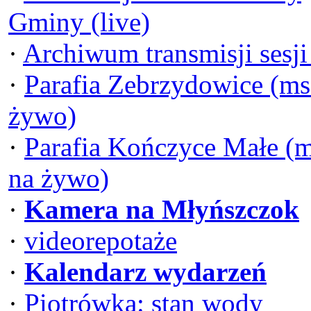
Gminy (live)
·
Archiwum transmisji sesj
·
Parafia Zebrzydowice (ms
żywo)
·
Parafia Kończyce Małe (
na żywo)
·
Kamera na Młyńszczok
·
videorepotaże
·
Kalendarz wydarzeń
·
Piotrówka: stan wody