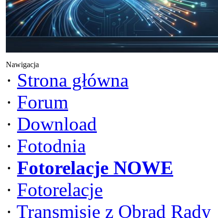
Nawigacja
·
Strona główna
·
Forum
·
Download
·
Fotodnia
·
Fotorelacje NOWE
·
Fotorelacje
·
Transmisje z Obrad Rady