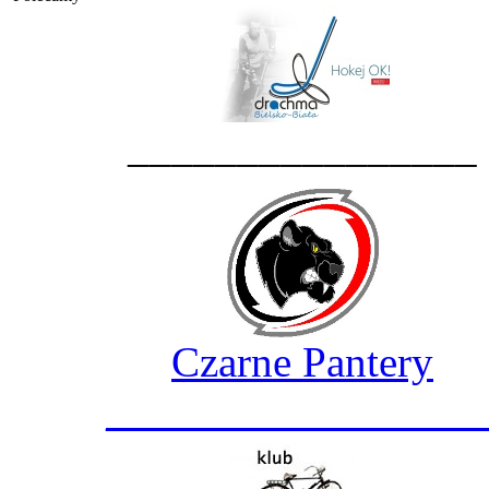
________________
Czarne Pantery
_________________