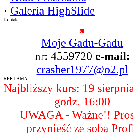
·
Galeria HighSlide
Kontakt
Moje Gadu-Gadu
nr: 4559720
e-mail:
crasher1977@o2.pl
REKLAMA
Najbliższy kurs: 19 sierpni
godz. 16:00
UWAGA - Ważne!! Pro
przynieść ze sobą Prof