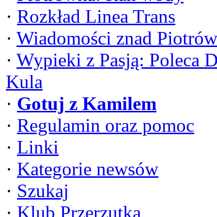
·
Rozkład Linea Trans
·
Wiadomości znad Piotrów
·
Wypieki z Pasją: Poleca 
Kula
·
Gotuj z Kamilem
·
Regulamin oraz pomoc
·
Linki
·
Kategorie newsów
·
Szukaj
·
Klub Przerzutka