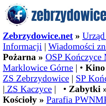
Zebrzydowice.net
»
Urząd
Informacji
|
Wiadomości zn
Pożarna »
OSP Kończyce 
Marklowice Górne
| •
Kino
ZS Zebrzydowice
|
SP Koń
|
ZS Kaczyce
| •
Zabytki 
Kościoły »
Parafia PWNMP