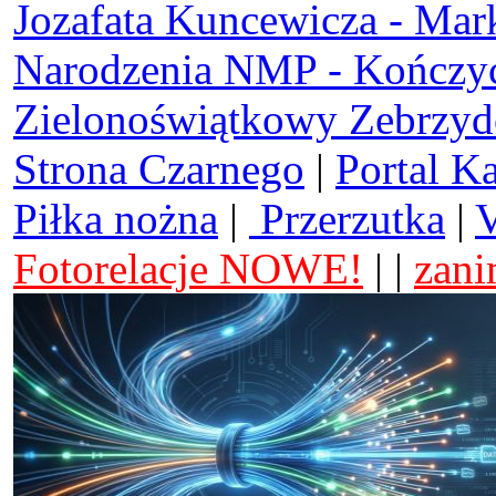
Jozafata Kuncewicza - Mar
Narodzenia NMP - Kończy
Zielonoświątkowy Zebrzy
Strona Czarnego
|
Portal K
Piłka nożna
|
Przerzutka
|
V
Fotorelacje NOWE!
| |
zani