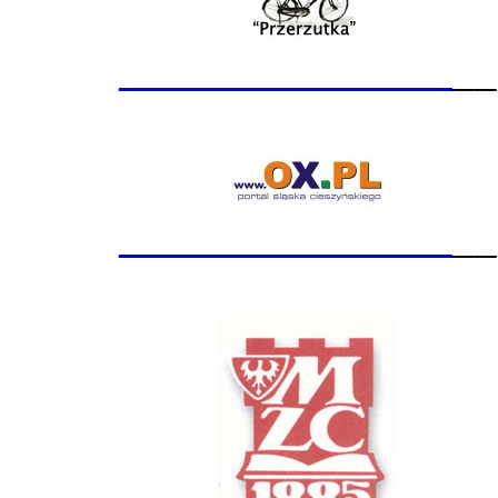
_______________
__
_______________
__