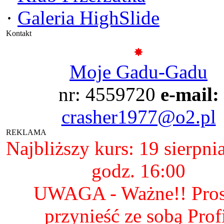
·
Galeria HighSlide
Kontakt
Moje Gadu-Gadu
nr: 4559720
e-mail:
crasher1977@o2.pl
REKLAMA
Najbliższy kurs: 19 sierpni
godz. 16:00
UWAGA - Ważne!! Pro
przynieść ze sobą Prof