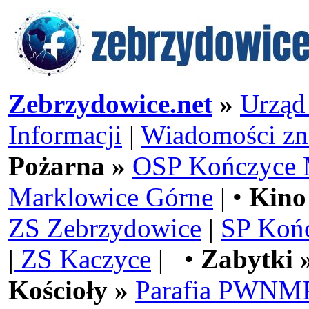
Zebrzydowice.net
»
Urząd
Informacji
|
Wiadomości zn
Pożarna »
OSP Kończyce 
Marklowice Górne
| •
Kino
ZS Zebrzydowice
|
SP Koń
|
ZS Kaczyce
| •
Zabytki 
Kościoły »
Parafia PWNMP