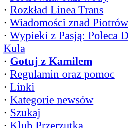
·
Rozkład Linea Trans
·
Wiadomości znad Piotrów
·
Wypieki z Pasją: Poleca 
Kula
·
Gotuj z Kamilem
·
Regulamin oraz pomoc
·
Linki
·
Kategorie newsów
·
Szukaj
·
Klub Przerzutka