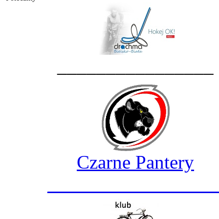
________________
Czarne Pantery
_________________