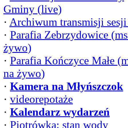
Gminy (live)
·
Archiwum transmisji sesj
·
Parafia Zebrzydowice (ms
żywo)
·
Parafia Kończyce Małe (
na żywo)
·
Kamera na Młyńszczok
·
videorepotaże
·
Kalendarz wydarzeń
·
Piotrówka: stan wody