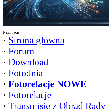
Nawigacja
·
Strona główna
·
Forum
·
Download
·
Fotodnia
·
Fotorelacje NOWE
·
Fotorelacje
·
Transmisje z Obrad Rady