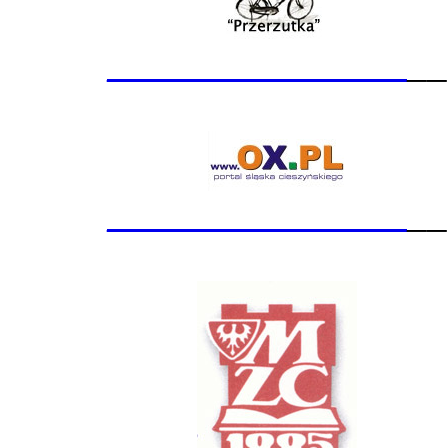
_______________
__
_______________
__