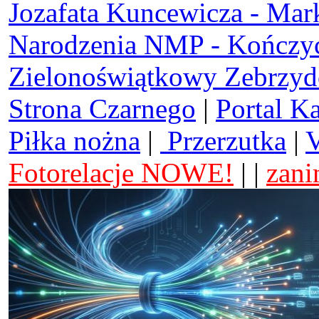
Jozafata Kuncewicza - Mar
Narodzenia NMP - Kończy
Zielonoświątkowy Zebrzy
Strona Czarnego
|
Portal K
Piłka nożna
|
Przerzutka
|
V
Fotorelacje NOWE!
| |
zani