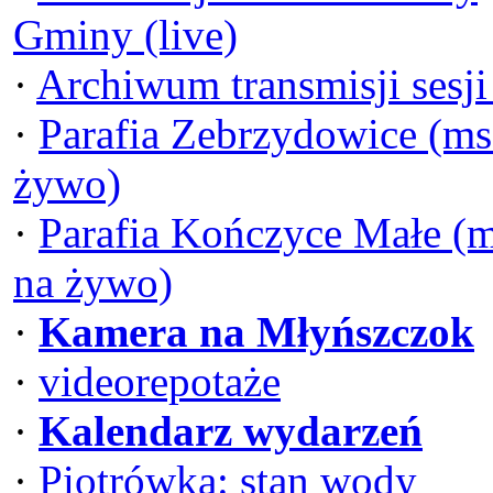
Gminy (live)
·
Archiwum transmisji sesj
·
Parafia Zebrzydowice (ms
żywo)
·
Parafia Kończyce Małe (
na żywo)
·
Kamera na Młyńszczok
·
videorepotaże
·
Kalendarz wydarzeń
·
Piotrówka: stan wody