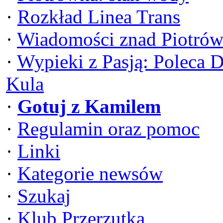
·
Rozkład Linea Trans
·
Wiadomości znad Piotrów
·
Wypieki z Pasją: Poleca 
Kula
·
Gotuj z Kamilem
·
Regulamin oraz pomoc
·
Linki
·
Kategorie newsów
·
Szukaj
·
Klub Przerzutka