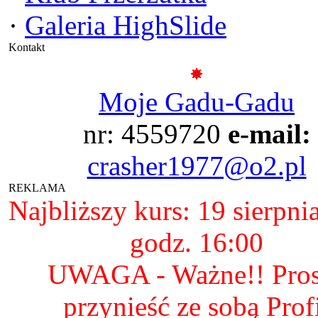
·
Galeria HighSlide
Kontakt
Moje Gadu-Gadu
nr: 4559720
e-mail:
crasher1977@o2.pl
REKLAMA
Najbliższy kurs: 19 sierpni
godz. 16:00
UWAGA - Ważne!! Pro
przynieść ze sobą Prof