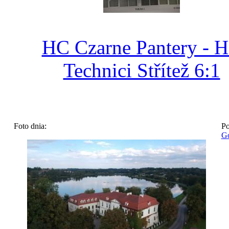
HC Czarne Pantery - 
Technici Střítež 6:1
Foto dnia:
Po
Go