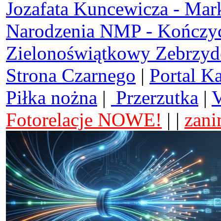
Jozafata Kuncewicza - Mar
Narodzenia NMP - Kończy
Zielonoświątkowy Zebrzy
Strona Czarnego
|
Portal K
Piłka nożna
|
Przerzutka
|
V
Fotorelacje NOWE!
| |
zani