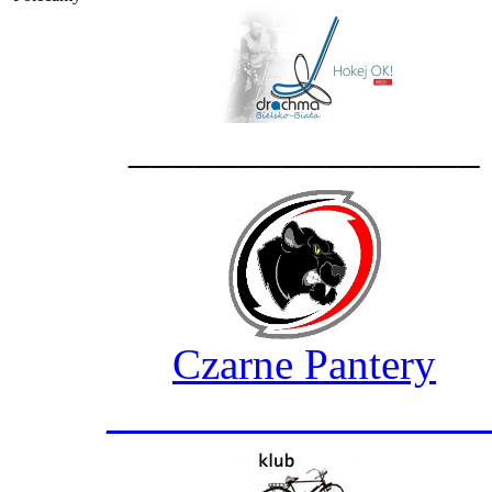
________________
Czarne Pantery
_________________