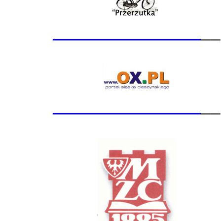
_______________
__
_______________
__