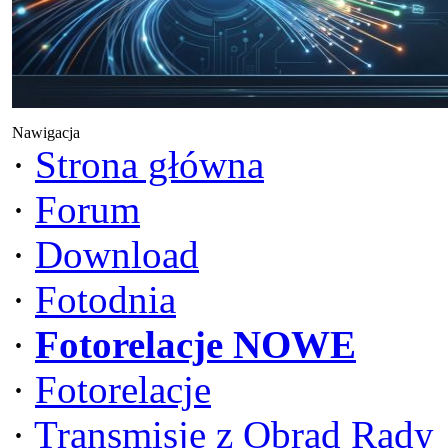
Nawigacja
·
Strona główna
·
Forum
·
Download
·
Fotodnia
·
Fotorelacje NOWE
·
Fotorelacje
·
Transmisje z Obrad Rady