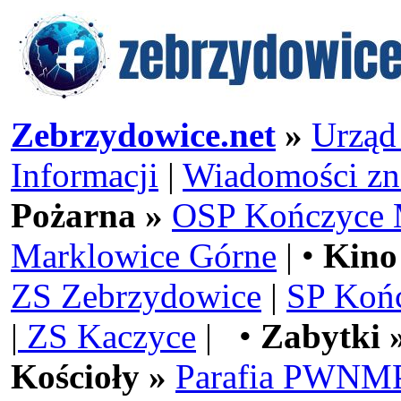
Zebrzydowice.net
»
Urząd
Informacji
|
Wiadomości zn
Pożarna »
OSP Kończyce 
Marklowice Górne
| •
Kino
ZS Zebrzydowice
|
SP Koń
|
ZS Kaczyce
| •
Zabytki 
Kościoły »
Parafia PWNMP