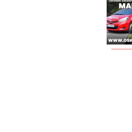
________