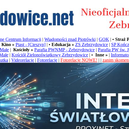
e Centrum Informacji
|
Wiadomości znad Piotrówki
|
GOK
| •
Straż 
•
Kino »
Piast - [Cieszyn]
| •
Edukacja »
ZS Zebrzydowice
|
SP Kończ
Małe
|
Kościoły »
Parafia PWNMP - Zebrzydowice
|
Parafia PW św. 
Małe
|
Kościół Zielonoświątkowy Zebrzydowice
| •
Inne »
|
Informato
utka
|
Videorelacje
|
Fotorelacje
|
Fotorelacje NOWE!
| |
zanim skoment