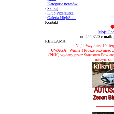
·
Kategorie newsów
·
Szukaj
·
Klub Przerzutka
·
Galeria HighSlide
Kontakt
Moje Ga
nr: 4559720
e-mail:
REKLAMA
Najbliższy kurs: 19 sie
UWAGA - Ważne!! Proszę przynieść ze
(PKK) wydany przez Starostwo Powiat
naszym sam
________