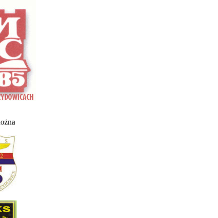
nożna