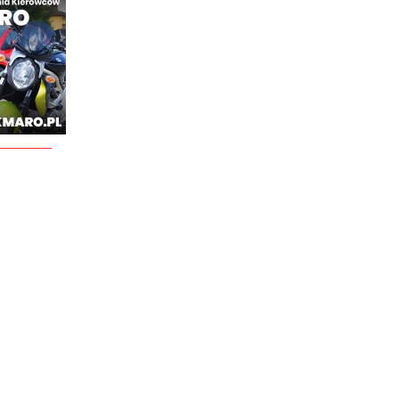
________