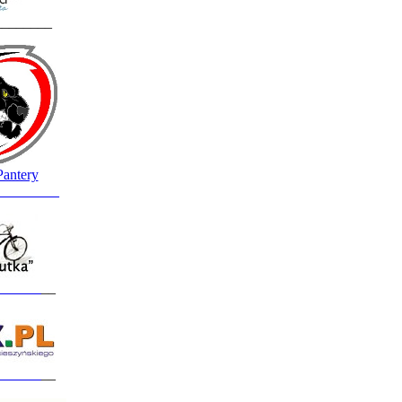
________
Pantery
_________
______
__
______
__