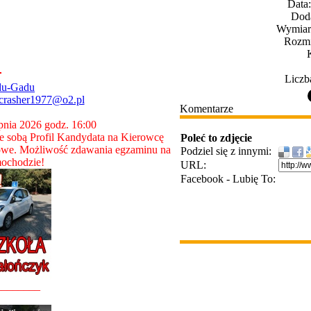
Data
Dod
Wymiary
Rozmi
Liczb
du-Gadu
crasher1977@o2.pl
Komentarze
rpnia 2026 godz. 16:00
 sobą Profil Kandydata na Kierowcę
Poleć to zdjęcie
owe. Możliwość zdawania egzaminu na
Podziel się z innymi:
ochodzie!
URL:
Facebook - Lubię To:
________