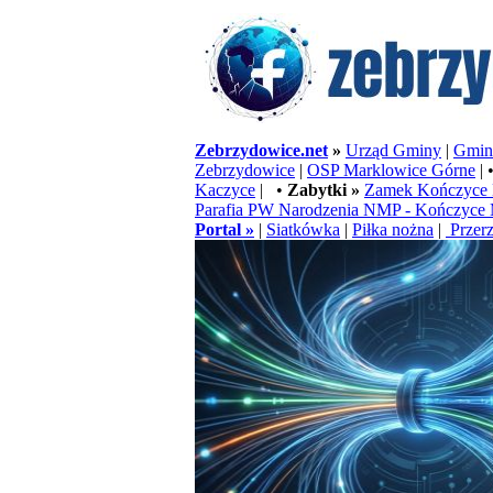
Zebrzydowice.net
»
Urząd Gminy
|
Gminn
Zebrzydowice
|
OSP Marklowice Górne
| 
Kaczyce
| •
Zabytki »
Zamek Kończyce 
Parafia PW Narodzenia NMP - Kończyce 
Portal »
|
Siatkówka
|
Piłka nożna
|
Przerz