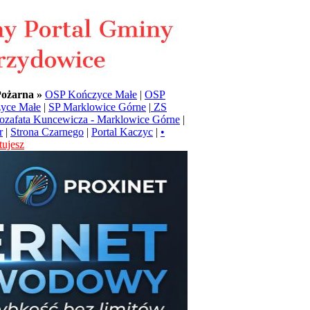
Pożarna »
OSP Kończyce Małe
|
OSP
yce Małe
|
SP Marklowice Górne
|
ZS
Jozafata Kuncewicza - Marklowice Górne
|
r
|
Strona Czarnego
|
Portal Kaczyc
|
•
ujesz