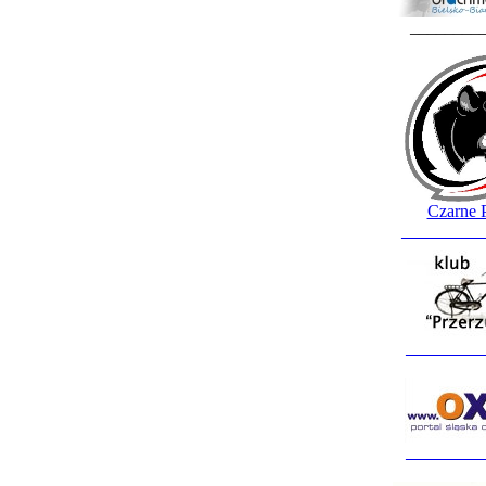
________
Czarne 
_________
_________
_________