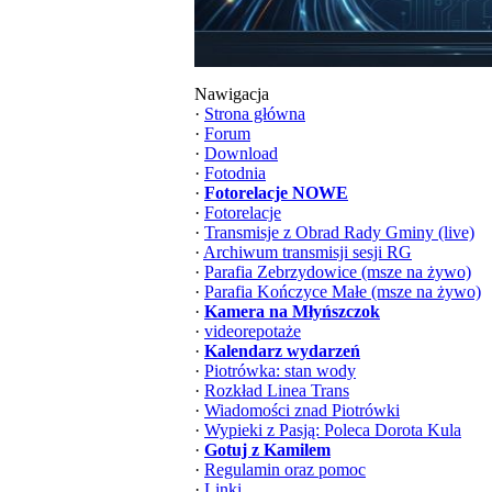
Nawigacja
·
Strona główna
·
Forum
·
Download
·
Fotodnia
·
Fotorelacje NOWE
·
Fotorelacje
·
Transmisje z Obrad Rady Gminy (live)
·
Archiwum transmisji sesji RG
·
Parafia Zebrzydowice (msze na żywo)
·
Parafia Kończyce Małe (msze na żywo)
·
Kamera na Młyńszczok
·
videorepotaże
·
Kalendarz wydarzeń
·
Piotrówka: stan wody
·
Rozkład Linea Trans
·
Wiadomości znad Piotrówki
·
Wypieki z Pasją: Poleca Dorota Kula
·
Gotuj z Kamilem
·
Regulamin oraz pomoc
·
Linki