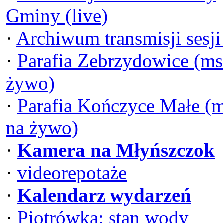
Gminy (live)
·
Archiwum transmisji sesj
·
Parafia Zebrzydowice (ms
żywo)
·
Parafia Kończyce Małe (
na żywo)
·
Kamera na Młyńszczok
·
videorepotaże
·
Kalendarz wydarzeń
·
Piotrówka: stan wody