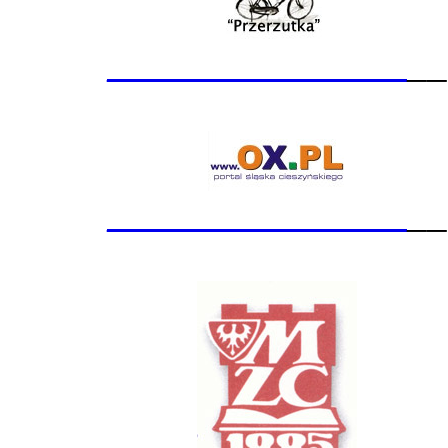
_______________
__
_______________
__