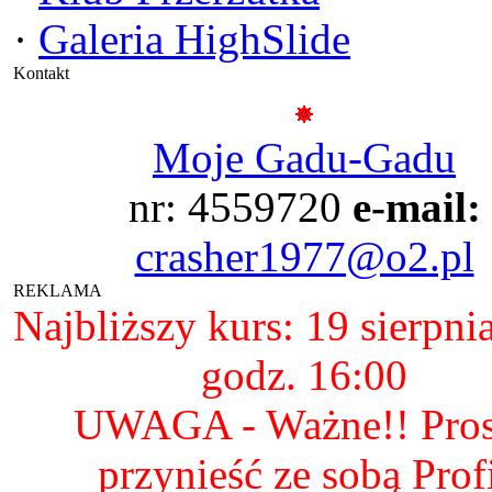
·
Galeria HighSlide
Kontakt
Moje Gadu-Gadu
nr: 4559720
e-mail:
crasher1977@o2.pl
REKLAMA
Najbliższy kurs: 19 sierpni
godz. 16:00
UWAGA - Ważne!! Pro
przynieść ze sobą Prof