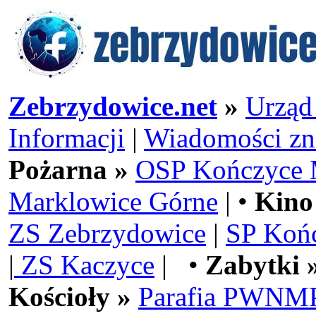
Zebrzydowice.net
»
Urząd
Informacji
|
Wiadomości zn
Pożarna »
OSP Kończyce 
Marklowice Górne
| •
Kino
ZS Zebrzydowice
|
SP Koń
|
ZS Kaczyce
| •
Zabytki 
Kościoły »
Parafia PWNMP