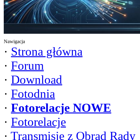
Nawigacja
·
Strona główna
·
Forum
·
Download
·
Fotodnia
·
Fotorelacje NOWE
·
Fotorelacje
·
Transmisje z Obrad Rady