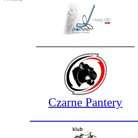
________________
Czarne Pantery
_________________