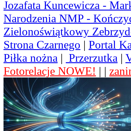
Jozafata Kuncewicza - Mar
Narodzenia NMP - Kończy
Zielonoświątkowy Zebrzy
Strona Czarnego
|
Portal K
Piłka nożna
|
Przerzutka
|
V
Fotorelacje NOWE!
| |
zani