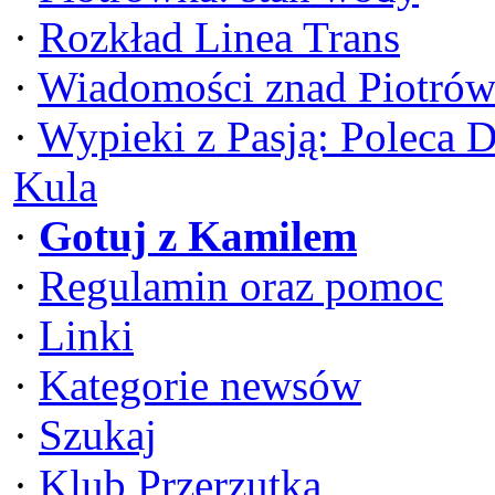
·
Rozkład Linea Trans
·
Wiadomości znad Piotrów
·
Wypieki z Pasją: Poleca 
Kula
·
Gotuj z Kamilem
·
Regulamin oraz pomoc
·
Linki
·
Kategorie newsów
·
Szukaj
·
Klub Przerzutka