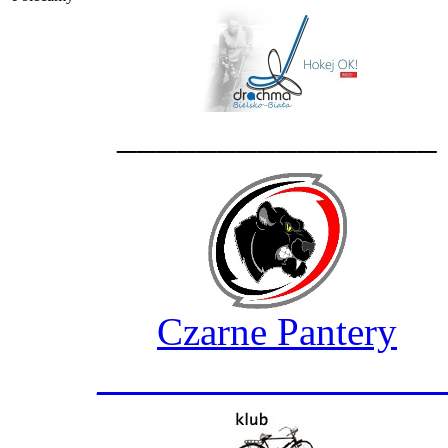
________________
Czarne Pantery
_________________