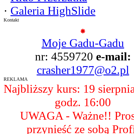
·
Galeria HighSlide
Kontakt
Moje Gadu-Gadu
nr: 4559720
e-mail:
crasher1977@o2.pl
REKLAMA
Najbliższy kurs: 19 sierpni
godz. 16:00
UWAGA - Ważne!! Pro
przynieść ze sobą Prof