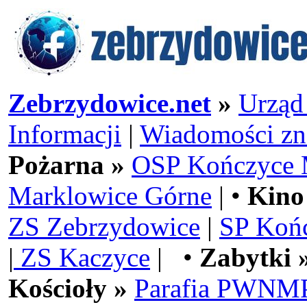
Zebrzydowice.net
»
Urząd
Informacji
|
Wiadomości zn
Pożarna »
OSP Kończyce 
Marklowice Górne
| •
Kino
ZS Zebrzydowice
|
SP Koń
|
ZS Kaczyce
| •
Zabytki 
Kościoły »
Parafia PWNMP