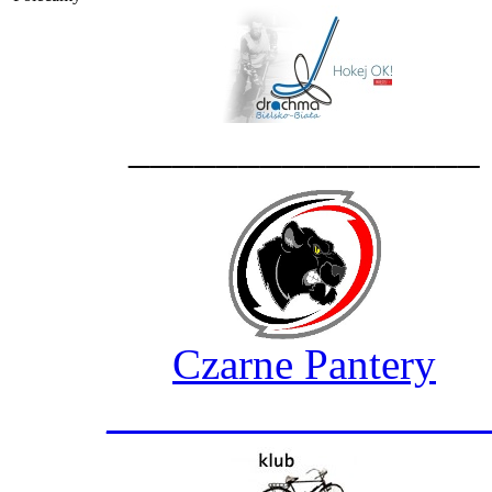
________________
Czarne Pantery
_________________