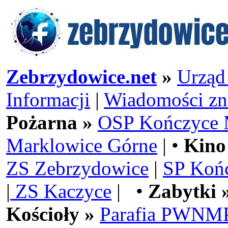
Zebrzydowice.net
»
Urząd
Informacji
|
Wiadomości zn
Pożarna »
OSP Kończyce 
Marklowice Górne
| •
Kino
ZS Zebrzydowice
|
SP Koń
|
ZS Kaczyce
| •
Zabytki 
Kościoły »
Parafia PWNMP