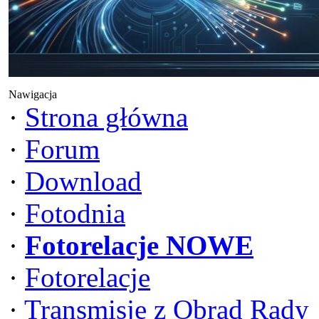
Nawigacja
·
Strona główna
·
Forum
·
Download
·
Fotodnia
·
Fotorelacje NOWE
·
Fotorelacje
·
Transmisje z Obrad Rady