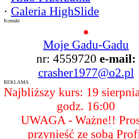
·
Galeria HighSlide
Kontakt
Moje Gadu-Gadu
nr: 4559720
e-mail:
crasher1977@o2.pl
REKLAMA
Najbliższy kurs: 19 sierpni
godz. 16:00
UWAGA - Ważne!! Pro
przynieść ze sobą Prof