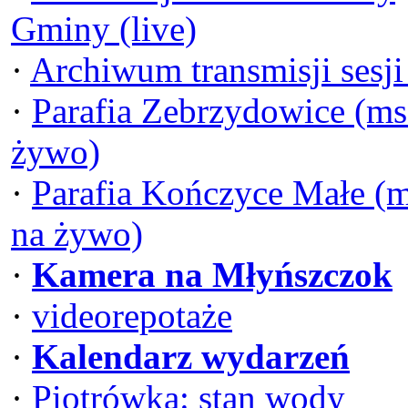
Gminy (live)
·
Archiwum transmisji sesj
·
Parafia Zebrzydowice (ms
żywo)
·
Parafia Kończyce Małe (
na żywo)
·
Kamera na Młyńszczok
·
videorepotaże
·
Kalendarz wydarzeń
·
Piotrówka: stan wody