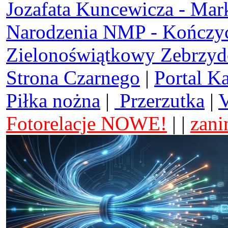
Jozafata Kuncewicza - Mar
Narodzenia NMP - Kończy
Zielonoświątkowy Zebrzy
Strona Czarnego
|
Portal K
Piłka nożna
|
Przerzutka
|
V
Fotorelacje NOWE!
| |
zani