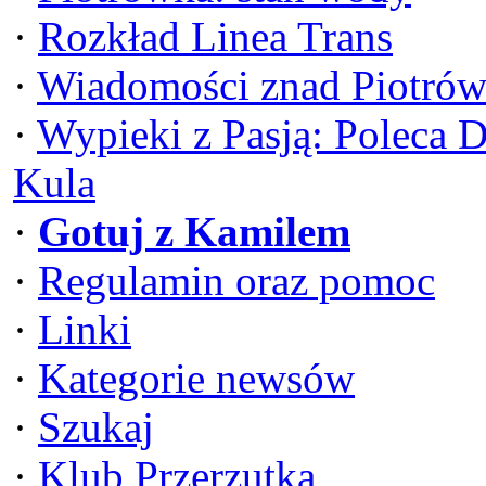
·
Rozkład Linea Trans
·
Wiadomości znad Piotrów
·
Wypieki z Pasją: Poleca 
Kula
·
Gotuj z Kamilem
·
Regulamin oraz pomoc
·
Linki
·
Kategorie newsów
·
Szukaj
·
Klub Przerzutka