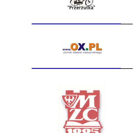
_______________
__
_______________
__