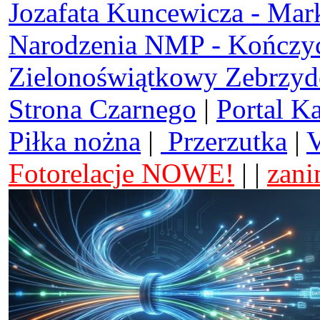
Jozafata Kuncewicza - Mar
Narodzenia NMP - Kończy
Zielonoświątkowy Zebrzy
Strona Czarnego
|
Portal K
Piłka nożna
|
Przerzutka
|
V
Fotorelacje NOWE!
| |
zani