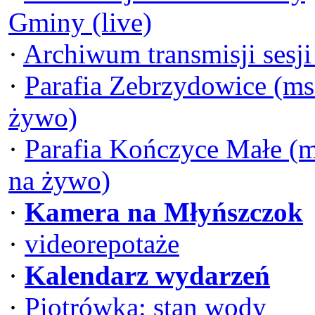
Gminy (live)
·
Archiwum transmisji sesj
·
Parafia Zebrzydowice (ms
żywo)
·
Parafia Kończyce Małe (
na żywo)
·
Kamera na Młyńszczok
·
videorepotaże
·
Kalendarz wydarzeń
·
Piotrówka: stan wody