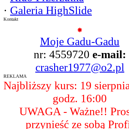
·
Galeria HighSlide
Kontakt
Moje Gadu-Gadu
nr: 4559720
e-mail:
crasher1977@o2.pl
REKLAMA
Najbliższy kurs: 19 sierpni
godz. 16:00
UWAGA - Ważne!! Pro
przynieść ze sobą Prof