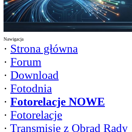
Nawigacja
·
Strona główna
·
Forum
·
Download
·
Fotodnia
·
Fotorelacje NOWE
·
Fotorelacje
·
Transmisje z Obrad Rady