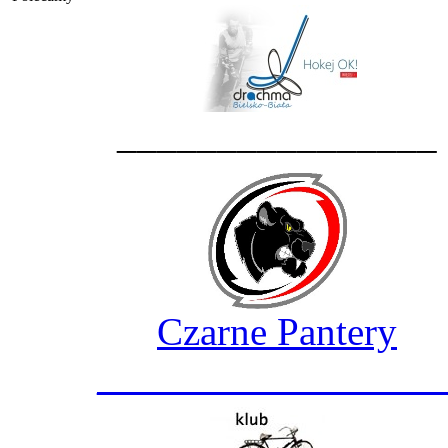
________________
Czarne Pantery
_________________