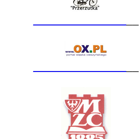
_______________
__
_______________
__