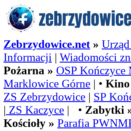
Zebrzydowice.net
»
Urząd
Informacji
|
Wiadomości zn
Pożarna »
OSP Kończyce 
Marklowice Górne
| •
Kino
ZS Zebrzydowice
|
SP Koń
|
ZS Kaczyce
| •
Zabytki 
Kościoły »
Parafia PWNMP