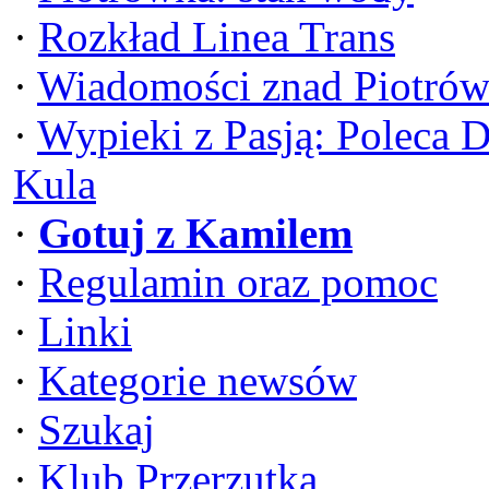
·
Rozkład Linea Trans
·
Wiadomości znad Piotrów
·
Wypieki z Pasją: Poleca 
Kula
·
Gotuj z Kamilem
·
Regulamin oraz pomoc
·
Linki
·
Kategorie newsów
·
Szukaj
·
Klub Przerzutka