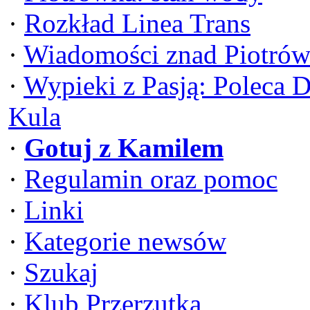
·
Rozkład Linea Trans
·
Wiadomości znad Piotrów
·
Wypieki z Pasją: Poleca 
Kula
·
Gotuj z Kamilem
·
Regulamin oraz pomoc
·
Linki
·
Kategorie newsów
·
Szukaj
·
Klub Przerzutka