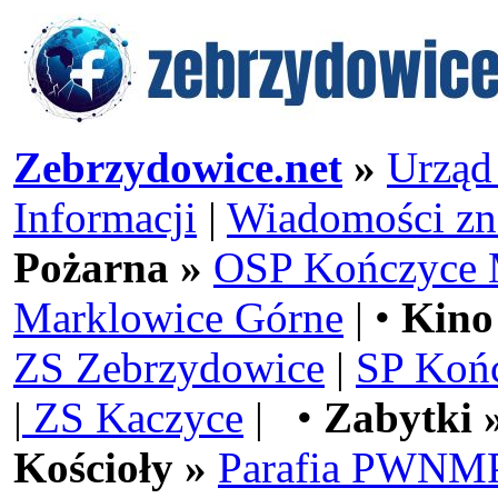
Zebrzydowice.net
»
Urząd
Informacji
|
Wiadomości zn
Pożarna »
OSP Kończyce 
Marklowice Górne
| •
Kino
ZS Zebrzydowice
|
SP Koń
|
ZS Kaczyce
| •
Zabytki 
Kościoły »
Parafia PWNMP