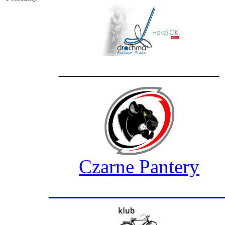
________________
Czarne Pantery
_________________