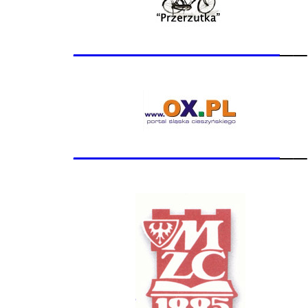
_______________
__
_______________
__