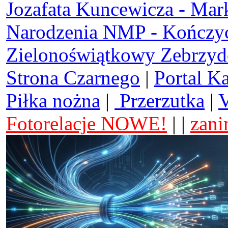
Jozafata Kuncewicza - Mar
Narodzenia NMP - Kończy
Zielonoświątkowy Zebrzy
Strona Czarnego
|
Portal K
Piłka nożna
|
Przerzutka
|
V
Fotorelacje NOWE!
| |
zani