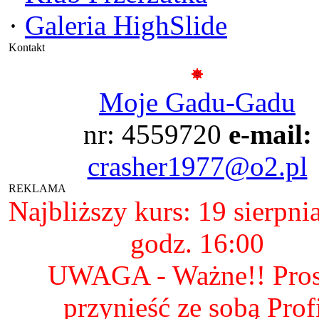
·
Galeria HighSlide
Kontakt
Moje Gadu-Gadu
nr: 4559720
e-mail:
crasher1977@o2.pl
REKLAMA
Najbliższy kurs: 19 sierpni
godz. 16:00
UWAGA - Ważne!! Pro
przynieść ze sobą Prof