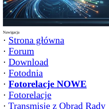
Nawigacja
·
Strona główna
·
Forum
·
Download
·
Fotodnia
·
Fotorelacje NOWE
·
Fotorelacje
·
Transmisje z Obrad Rady