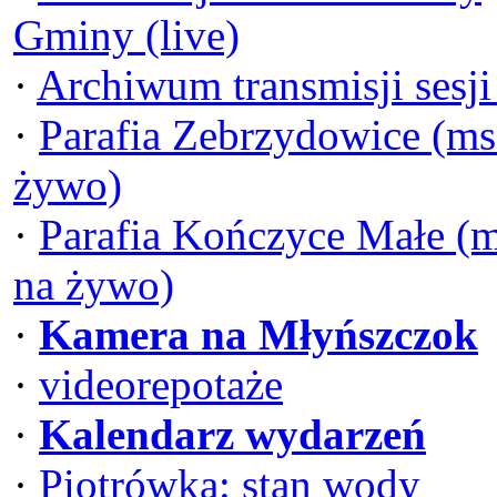
Gminy (live)
·
Archiwum transmisji sesj
·
Parafia Zebrzydowice (ms
żywo)
·
Parafia Kończyce Małe (
na żywo)
·
Kamera na Młyńszczok
·
videorepotaże
·
Kalendarz wydarzeń
·
Piotrówka: stan wody