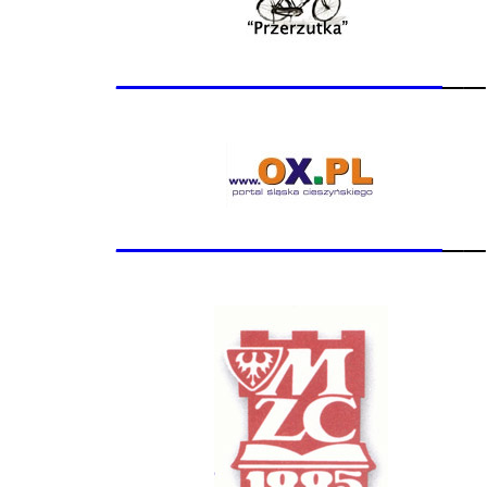
_______________
__
_______________
__