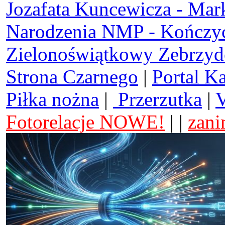
Jozafata Kuncewicza - Mar
Narodzenia NMP - Kończy
Zielonoświątkowy Zebrzy
Strona Czarnego
|
Portal K
Piłka nożna
|
Przerzutka
|
V
Fotorelacje NOWE!
| |
zani