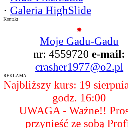
·
Galeria HighSlide
Kontakt
Moje Gadu-Gadu
nr: 4559720
e-mail:
crasher1977@o2.pl
REKLAMA
Najbliższy kurs: 19 sierpni
godz. 16:00
UWAGA - Ważne!! Pro
przynieść ze sobą Prof