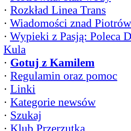
·
Rozkład Linea Trans
·
Wiadomości znad Piotrów
·
Wypieki z Pasją: Poleca 
Kula
·
Gotuj z Kamilem
·
Regulamin oraz pomoc
·
Linki
·
Kategorie newsów
·
Szukaj
·
Klub Przerzutka