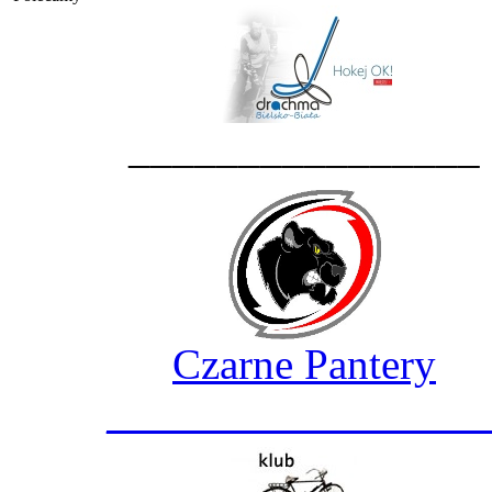
________________
Czarne Pantery
_________________