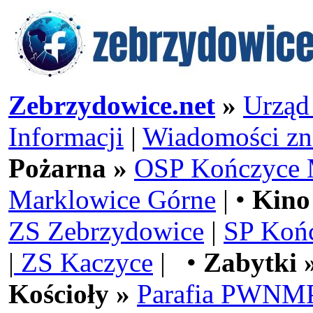
Zebrzydowice.net
»
Urząd
Informacji
|
Wiadomości zn
Pożarna »
OSP Kończyce 
Marklowice Górne
| •
Kino
ZS Zebrzydowice
|
SP Koń
|
ZS Kaczyce
| •
Zabytki 
Kościoły »
Parafia PWNMP