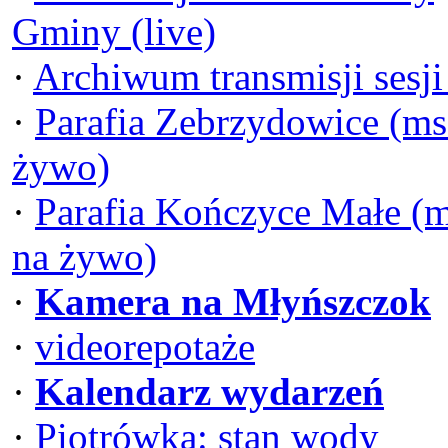
Gminy (live)
·
Archiwum transmisji sesj
·
Parafia Zebrzydowice (ms
żywo)
·
Parafia Kończyce Małe (
na żywo)
·
Kamera na Młyńszczok
·
videorepotaże
·
Kalendarz wydarzeń
·
Piotrówka: stan wody