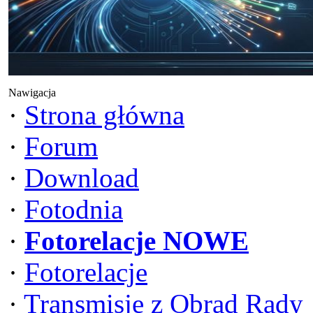
Nawigacja
·
Strona główna
·
Forum
·
Download
·
Fotodnia
·
Fotorelacje NOWE
·
Fotorelacje
·
Transmisje z Obrad Rady