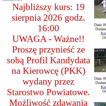
Najbliższy kurs: 19
sierpnia 2026 godz.
Data: 0
16:00
Dodane
Kom
UWAGA - Ważne!!
Oc
Proszę przynieść ze
sobą Profil Kandydata
na Kierowcę (PKK)
wydany przez
Data: 0
Dodane
Kom
Starostwo Powiatowe.
Oc
Możliwość zdawania