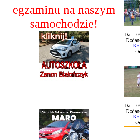
egzaminu na naszym
samochodzie!
Data: 0
Dodane
Kom
Oc
________________
Data: 0
Dodane
Kom
Oc