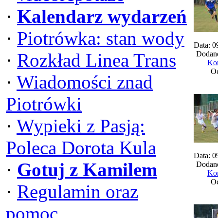
·
Kalendarz wydarzeń
·
Piotrówka: stan wody
Data: 0
·
Rozkład Linea Trans
Dodane
Kom
Oc
·
Wiadomości znad
Piotrówki
·
Wypieki z Pasją:
Poleca Dorota Kula
Data: 0
·
Gotuj z Kamilem
Dodane
Kom
Oc
·
Regulamin oraz
pomoc