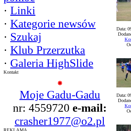
·
Linki
·
Kategorie newsów
Data: 0
·
Szukaj
Dodane
Kom
Oc
·
Klub Przerzutka
·
Galeria HighSlide
Kontakt
Moje Gadu-Gadu
Data: 0
Dodane
nr: 4559720
e-mail:
Kom
Oc
crasher1977@o2.pl
REKLAMA