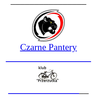
________________
Czarne Pantery
__________________
_______________
__