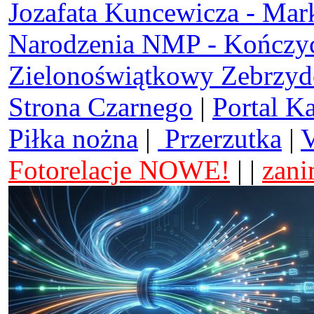
Jozafata Kuncewicza - Mar
Narodzenia NMP - Kończy
Zielonoświątkowy Zebrzy
Strona Czarnego
|
Portal K
Piłka nożna
|
Przerzutka
|
V
Fotorelacje NOWE!
| |
zani