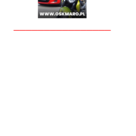
________________