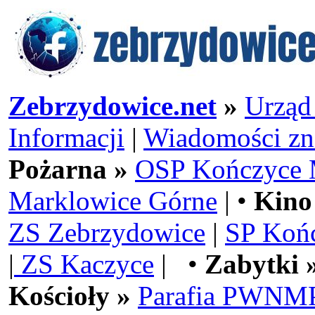
Zebrzydowice.net
»
Urząd
Informacji
|
Wiadomości zn
Pożarna »
OSP Kończyce 
Marklowice Górne
| •
Kino
ZS Zebrzydowice
|
SP Koń
|
ZS Kaczyce
| •
Zabytki 
Kościoły »
Parafia PWNMP