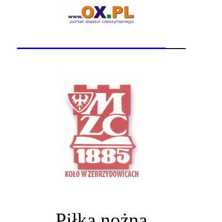
_______________
__
Piłka nożna