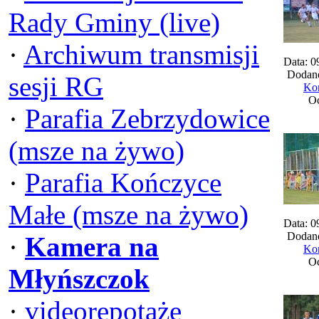
Rady Gminy (live)
·
Archiwum transmisji
Data: 0
Dodane
sesji RG
Kom
Oc
·
Parafia Zebrzydowice
(msze na żywo)
·
Parafia Kończyce
Małe (msze na żywo)
Data: 0
Dodane
·
Kamera na
Kom
Oc
Młyńszczok
·
videorepotaże