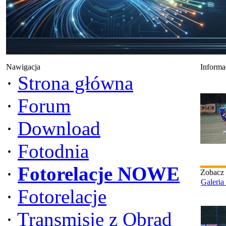
Nawigacja
Informa
·
Strona główna
·
Forum
·
Download
·
Fotodnia
·
Fotorelacje NOWE
Zobacz
Galeria
·
Fotorelacje
·
Transmisje z Obrad