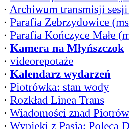
·
Archiwum transmisji sesj
·
Parafia Zebrzydowice (ms
·
Parafia Kończyce Małe (
·
Kamera na Młyńszczok
·
videorepotaże
·
Kalendarz wydarzeń
·
Piotrówka: stan wody
·
Rozkład Linea Trans
·
Wiadomości znad Piotrów
·
Wypieki z Pasją: Poleca 