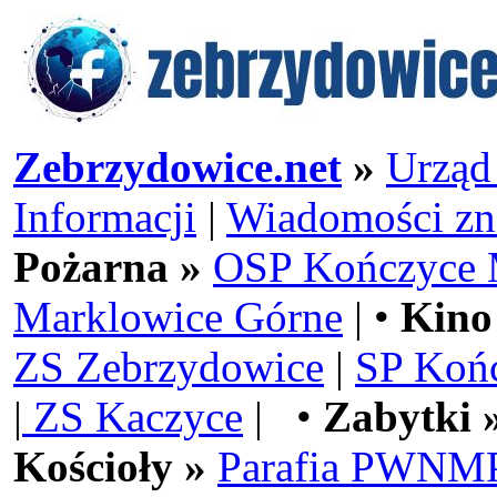
Zebrzydowice.net
»
Urząd
Informacji
|
Wiadomości zn
Pożarna »
OSP Kończyce 
Marklowice Górne
| •
Kino
ZS Zebrzydowice
|
SP Koń
|
ZS Kaczyce
| •
Zabytki 
Kościoły »
Parafia PWNMP