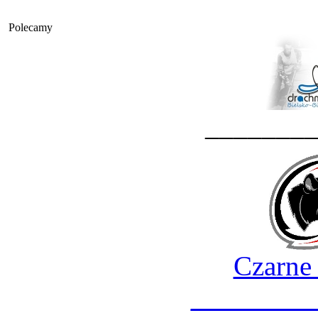
Polecamy
_______
Czarne
________