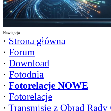
Nawigacja
·
Strona główna
·
Forum
·
Download
·
Fotodnia
·
Fotorelacje NOWE
·
Fotorelacje
·
Transmisje z Obrad Rady 