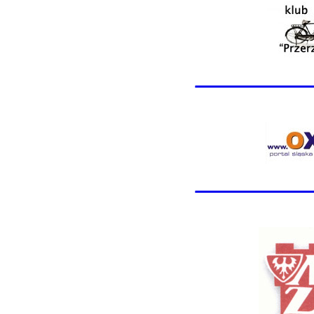
________
________