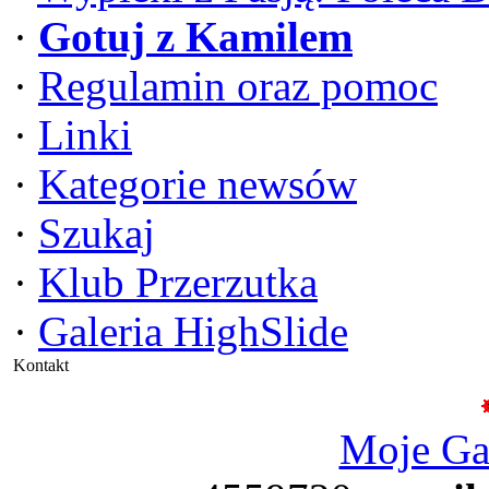
·
Gotuj z Kamilem
·
Regulamin oraz pomoc
·
Linki
·
Kategorie newsów
·
Szukaj
·
Klub Przerzutka
·
Galeria HighSlide
Kontakt
Moje G