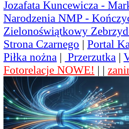
Jozafata Kuncewicza - Mar
Narodzenia NMP - Kończy
Zielonoświątkowy Zebrzy
Strona Czarnego
|
Portal K
Piłka nożna
|
Przerzutka
|
V
Fotorelacje NOWE!
| |
zani