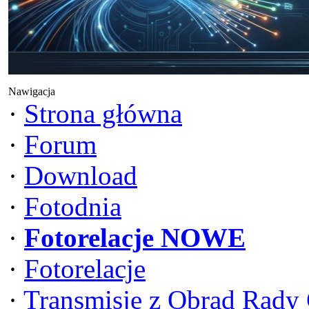
Nawigacja
·
Strona główna
·
Forum
·
Download
·
Fotodnia
·
Fotorelacje NOWE
·
Fotorelacje
·
Transmisje z Obrad Rady 