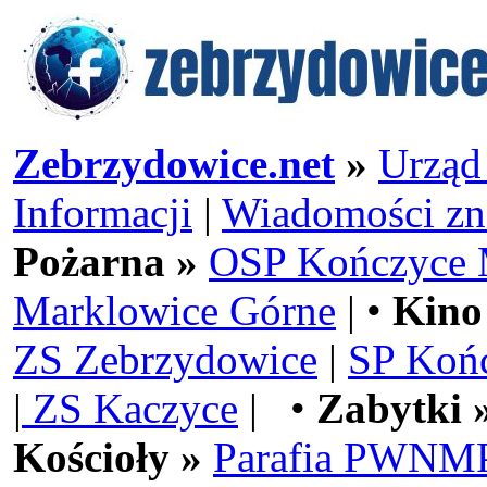
Zebrzydowice.net
»
Urząd
Informacji
|
Wiadomości zn
Pożarna »
OSP Kończyce 
Marklowice Górne
| •
Kino
ZS Zebrzydowice
|
SP Koń
|
ZS Kaczyce
| •
Zabytki 
Kościoły »
Parafia PWNMP