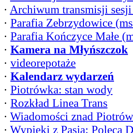
·
Archiwum transmisji sesj
·
Parafia Zebrzydowice (ms
·
Parafia Kończyce Małe (
·
Kamera na Młyńszczok
·
videorepotaże
·
Kalendarz wydarzeń
·
Piotrówka: stan wody
·
Rozkład Linea Trans
·
Wiadomości znad Piotrów
·
Wypieki z Pasją: Poleca 