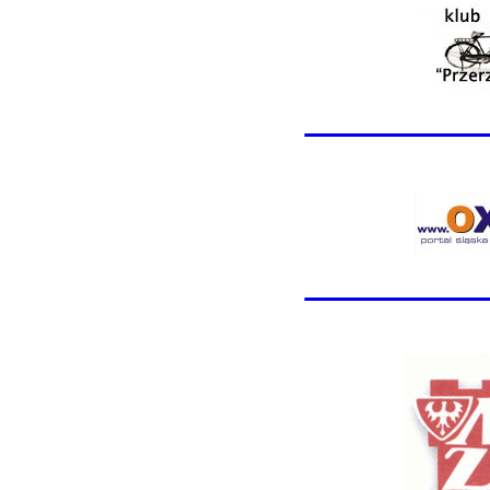
________
________