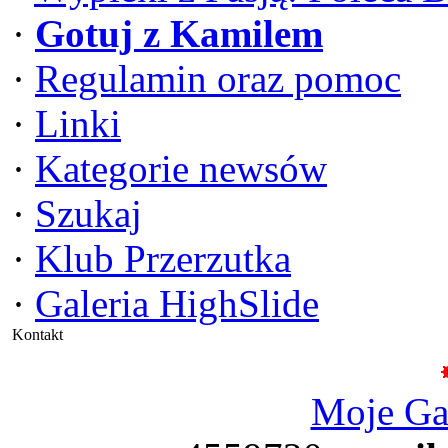
·
Gotuj z Kamilem
·
Regulamin oraz pomoc
·
Linki
·
Kategorie newsów
·
Szukaj
·
Klub Przerzutka
·
Galeria HighSlide
Kontakt
Moje G