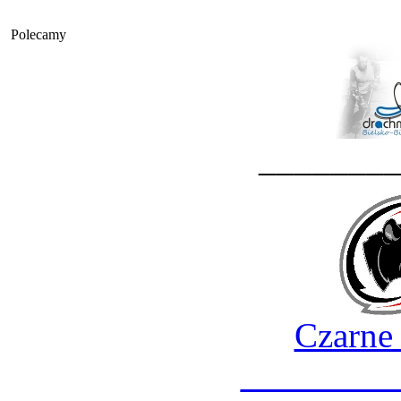
Polecamy
_______
Czarne
________