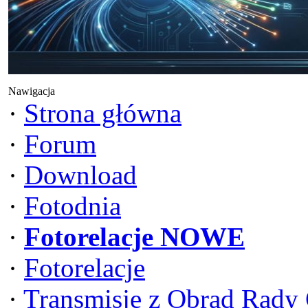
Nawigacja
·
Strona główna
·
Forum
·
Download
·
Fotodnia
·
Fotorelacje NOWE
·
Fotorelacje
·
Transmisje z Obrad Rady 