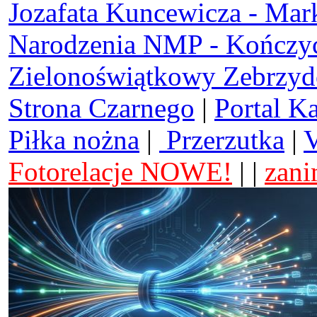
Jozafata Kuncewicza - Mar
Narodzenia NMP - Kończy
Zielonoświątkowy Zebrzy
Strona Czarnego
|
Portal K
Piłka nożna
|
Przerzutka
|
V
Fotorelacje NOWE!
| |
zani