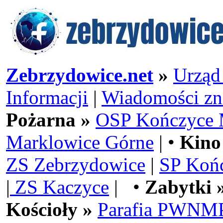
Zebrzydowice.net
»
Urząd
Informacji
|
Wiadomości zn
Pożarna »
OSP Kończyce 
Marklowice Górne
| •
Kino
ZS Zebrzydowice
|
SP Koń
|
ZS Kaczyce
| •
Zabytki 
Kościoły »
Parafia PWNMP