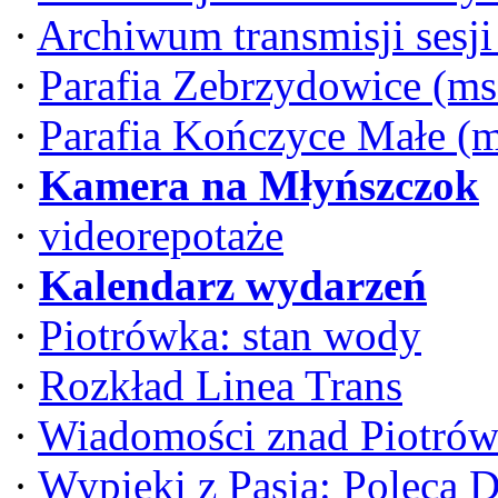
·
Archiwum transmisji sesj
·
Parafia Zebrzydowice (ms
·
Parafia Kończyce Małe (
·
Kamera na Młyńszczok
·
videorepotaże
·
Kalendarz wydarzeń
·
Piotrówka: stan wody
·
Rozkład Linea Trans
·
Wiadomości znad Piotrów
·
Wypieki z Pasją: Poleca 