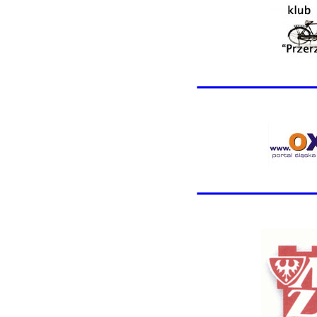
________
________