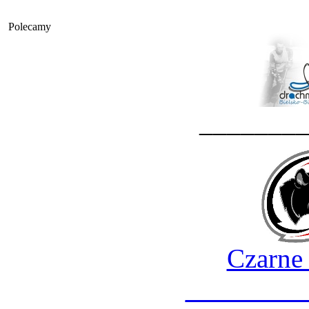
Polecamy
_______
Czarne
________