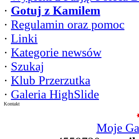
·
Gotuj z Kamilem
·
Regulamin oraz pomoc
·
Linki
·
Kategorie newsów
·
Szukaj
·
Klub Przerzutka
·
Galeria HighSlide
Kontakt
Moje G