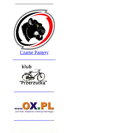
________________
Czarne Pantery
__________________
_______________
__
_______________
__