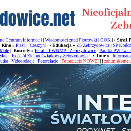
e Centrum Informacji
|
Wiadomości znad Piotrówki
|
GOK
| •
Straż 
•
Kino »
Piast - [Cieszyn]
| •
Edukacja »
ZS Zebrzydowice
|
SP Kończ
Małe
|
Kościoły »
Parafia PWNMP - Zebrzydowice
|
Parafia PW św. 
Małe
|
Kościół Zielonoświątkowy Zebrzydowice
| •
Inne »
|
Informato
utka
|
Videorelacje
|
Fotorelacje
|
Fotorelacje NOWE!
| |
zanim skoment