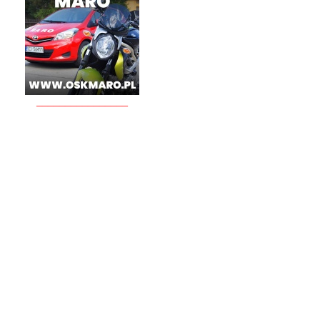
________________