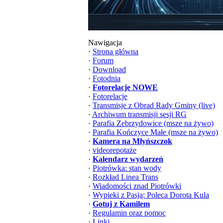
Nawigacja
·
Strona główna
·
Forum
·
Download
·
Fotodnia
·
Fotorelacje NOWE
·
Fotorelacje
·
Transmisje z Obrad Rady Gminy (live)
·
Archiwum transmisji sesji RG
·
Parafia Zebrzydowice (msze na żywo)
·
Parafia Kończyce Małe (msze na żywo)
·
Kamera na Młyńszczok
·
videorepotaże
·
Kalendarz wydarzeń
·
Piotrówka: stan wody
·
Rozkład Linea Trans
·
Wiadomości znad Piotrówki
·
Wypieki z Pasją: Poleca Dorota Kula
·
Gotuj z Kamilem
·
Regulamin oraz pomoc
·
Linki