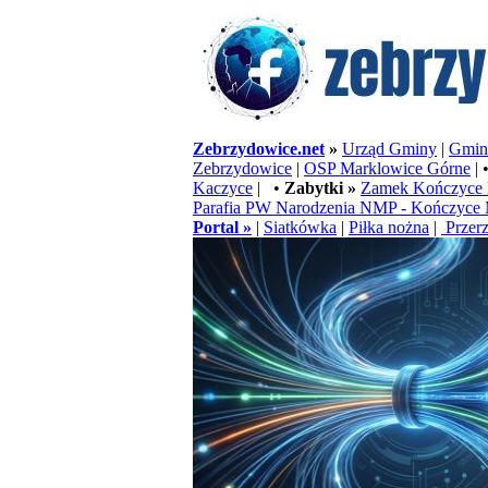
Zebrzydowice.net
»
Urząd Gminy
|
Gminn
Zebrzydowice
|
OSP Marklowice Górne
| 
Kaczyce
| •
Zabytki »
Zamek Kończyce 
Parafia PW Narodzenia NMP - Kończyce 
Portal »
|
Siatkówka
|
Piłka nożna
|
Przerz