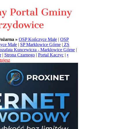
Pożarna »
OSP Kończyce Małe
|
OSP
yce Małe
|
SP Marklowice Górne
|
ZS
Jozafata Kuncewicza - Marklowice Górne
|
r
|
Strona Czarnego
|
Portal Kaczyc
|
•
ujesz