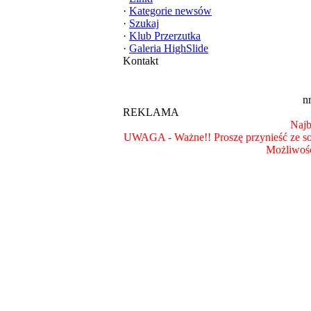
·
Kategorie newsów
·
Szukaj
·
Klub Przerzutka
·
Galeria HighSlide
Kontakt
n
REKLAMA
Najb
UWAGA - Ważne!! Proszę przynieść ze so
Możliwość