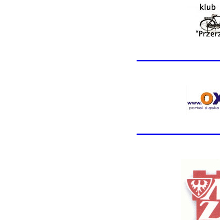
________
________