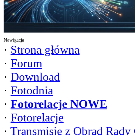
Nawigacja
·
Strona główna
·
Forum
·
Download
·
Fotodnia
·
Fotorelacje NOWE
·
Fotorelacje
·
Transmisje z Obrad Rady 