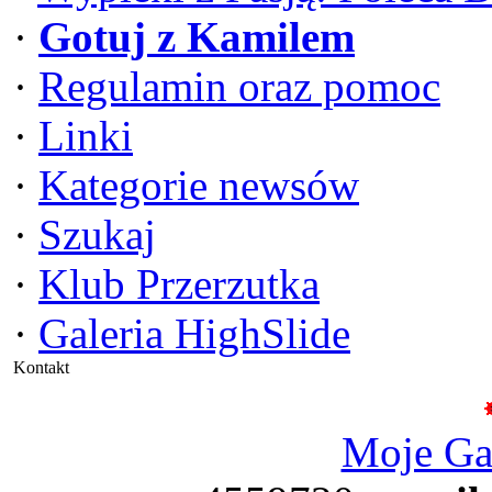
·
Gotuj z Kamilem
·
Regulamin oraz pomoc
·
Linki
·
Kategorie newsów
·
Szukaj
·
Klub Przerzutka
·
Galeria HighSlide
Kontakt
Moje G