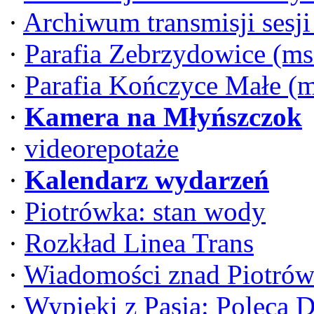
·
Archiwum transmisji sesj
·
Parafia Zebrzydowice (ms
·
Parafia Kończyce Małe (
·
Kamera na Młyńszczok
·
videorepotaże
·
Kalendarz wydarzeń
·
Piotrówka: stan wody
·
Rozkład Linea Trans
·
Wiadomości znad Piotrów
·
Wypieki z Pasją: Poleca 