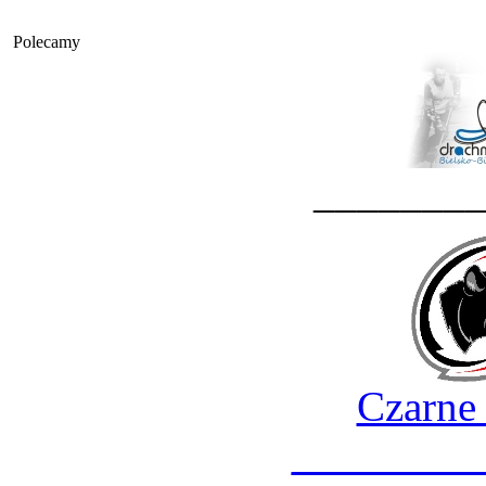
Polecamy
_______
Czarne
________