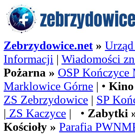
Zebrzydowice.net
»
Urząd
Informacji
|
Wiadomości zn
Pożarna »
OSP Kończyce 
Marklowice Górne
| •
Kino
ZS Zebrzydowice
|
SP Koń
|
ZS Kaczyce
| •
Zabytki 
Kościoły »
Parafia PWNMP