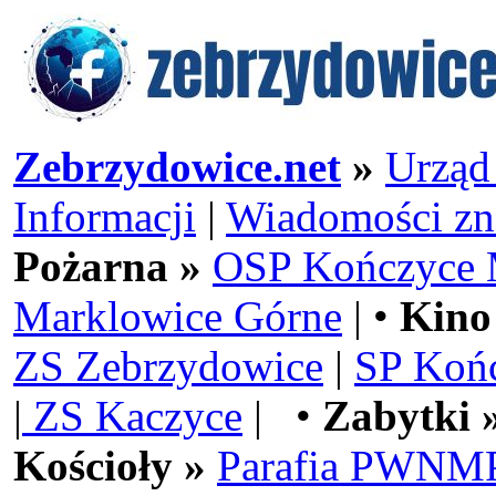
Zebrzydowice.net
»
Urząd
Informacji
|
Wiadomości zn
Pożarna »
OSP Kończyce 
Marklowice Górne
| •
Kino
ZS Zebrzydowice
|
SP Koń
|
ZS Kaczyce
| •
Zabytki 
Kościoły »
Parafia PWNMP