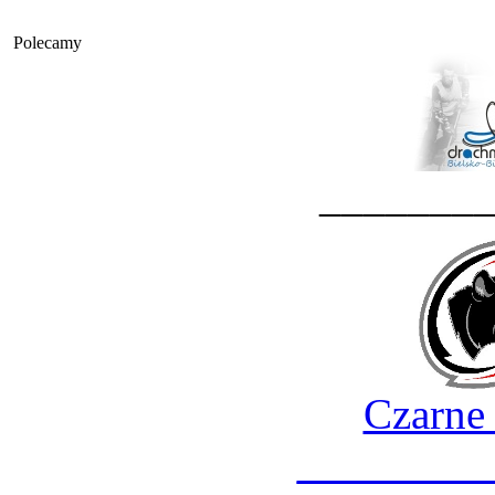
Polecamy
_______
Czarne
________