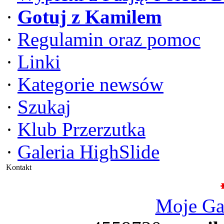
·
Gotuj z Kamilem
·
Regulamin oraz pomoc
·
Linki
·
Kategorie newsów
·
Szukaj
·
Klub Przerzutka
·
Galeria HighSlide
Kontakt
Moje G