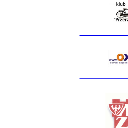
________
________