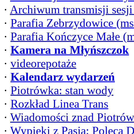
·
Archiwum transmisji sesj
·
Parafia Zebrzydowice (ms
·
Parafia Kończyce Małe (
·
Kamera na Młyńszczok
·
videorepotaże
·
Kalendarz wydarzeń
·
Piotrówka: stan wody
·
Rozkład Linea Trans
·
Wiadomości znad Piotrów
·
Wypieki z Pasją: Poleca 