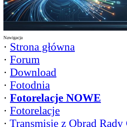
Nawigacja
·
Strona główna
·
Forum
·
Download
·
Fotodnia
·
Fotorelacje NOWE
·
Fotorelacje
·
Transmisje z Obrad Rady 