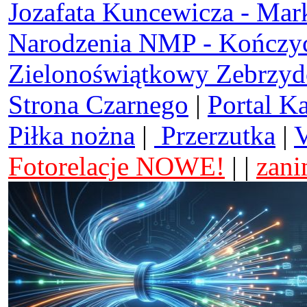
Jozafata Kuncewicza - Mar
Narodzenia NMP - Kończy
Zielonoświątkowy Zebrzy
Strona Czarnego
|
Portal K
Piłka nożna
|
Przerzutka
|
V
Fotorelacje NOWE!
| |
zani