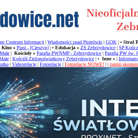
e Centrum Informacji
|
Wiadomości znad Piotrówki
|
GOK
| •
Straż 
•
Kino »
Piast - [Cieszyn]
| •
Edukacja »
ZS Zebrzydowice
|
SP Kończ
Małe
|
Kościoły »
Parafia PWNMP - Zebrzydowice
|
Parafia PW św. 
Małe
|
Kościół Zielonoświątkowy Zebrzydowice
| •
Inne »
|
Informato
utka
|
Videorelacje
|
Fotorelacje
|
Fotorelacje NOWE!
| |
zanim skoment