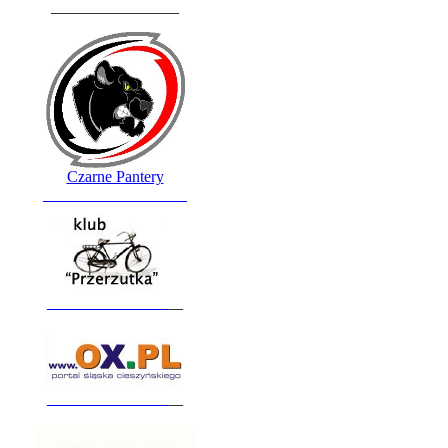
________________
Czarne Pantery
__________________
_______________
__
_______________
__