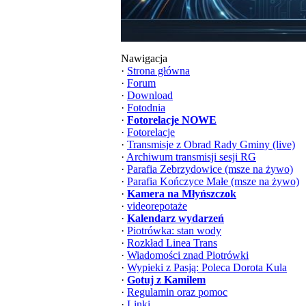
Nawigacja
·
Strona główna
·
Forum
·
Download
·
Fotodnia
·
Fotorelacje NOWE
·
Fotorelacje
·
Transmisje z Obrad Rady Gminy (live)
·
Archiwum transmisji sesji RG
·
Parafia Zebrzydowice (msze na żywo)
·
Parafia Kończyce Małe (msze na żywo)
·
Kamera na Młyńszczok
·
videorepotaże
·
Kalendarz wydarzeń
·
Piotrówka: stan wody
·
Rozkład Linea Trans
·
Wiadomości znad Piotrówki
·
Wypieki z Pasją: Poleca Dorota Kula
·
Gotuj z Kamilem
·
Regulamin oraz pomoc
·
Linki