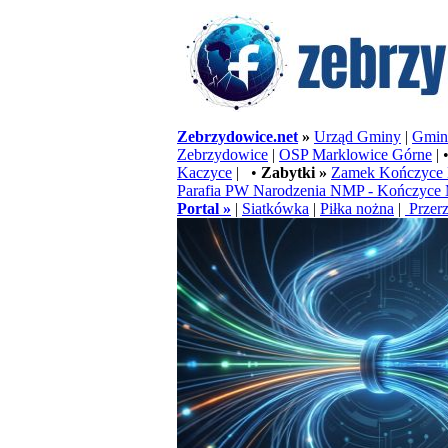
Zebrzydowice.net
»
Urząd Gminy
|
Gminn
Zebrzydowice
|
OSP Marklowice Górne
| 
Kaczyce
| •
Zabytki »
Zamek Kończyce 
Parafia PW Narodzenia NMP - Kończyce 
Portal »
|
Siatkówka
|
Piłka nożna
|
Przerz