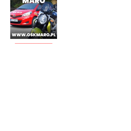
________________