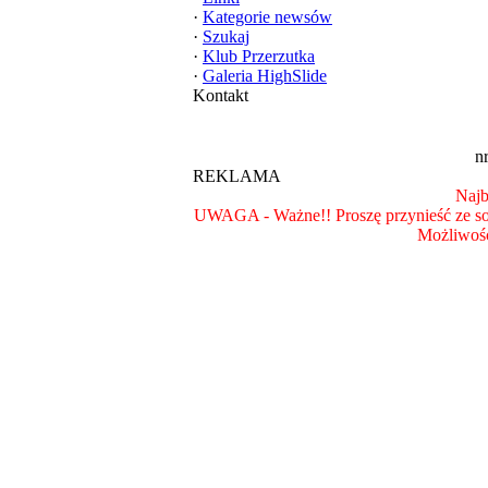
·
Kategorie newsów
·
Szukaj
·
Klub Przerzutka
·
Galeria HighSlide
Kontakt
n
REKLAMA
Najb
UWAGA - Ważne!! Proszę przynieść ze so
Możliwość