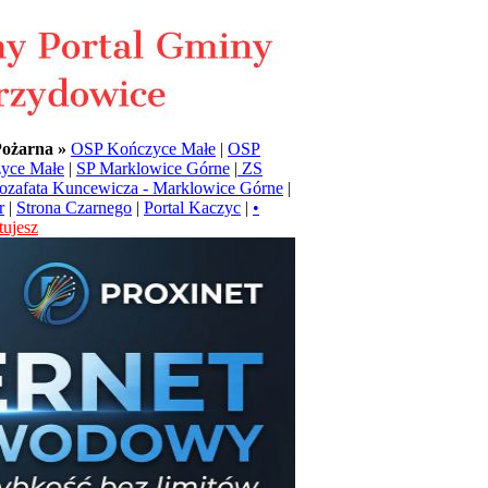
Pożarna »
OSP Kończyce Małe
|
OSP
yce Małe
|
SP Marklowice Górne
|
ZS
Jozafata Kuncewicza - Marklowice Górne
|
r
|
Strona Czarnego
|
Portal Kaczyc
|
•
ujesz