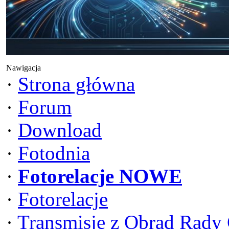
Nawigacja
·
Strona główna
·
Forum
·
Download
·
Fotodnia
·
Fotorelacje NOWE
·
Fotorelacje
·
Transmisje z Obrad Rady 