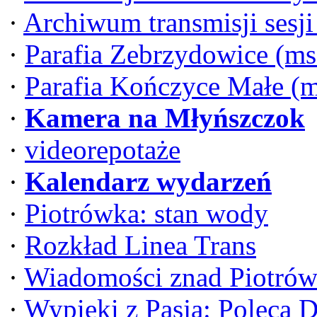
·
Archiwum transmisji sesj
·
Parafia Zebrzydowice (ms
·
Parafia Kończyce Małe (
·
Kamera na Młyńszczok
·
videorepotaże
·
Kalendarz wydarzeń
·
Piotrówka: stan wody
·
Rozkład Linea Trans
·
Wiadomości znad Piotrów
·
Wypieki z Pasją: Poleca 