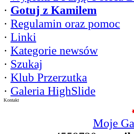
·
Gotuj z Kamilem
·
Regulamin oraz pomoc
·
Linki
·
Kategorie newsów
·
Szukaj
·
Klub Przerzutka
·
Galeria HighSlide
Kontakt
Moje G