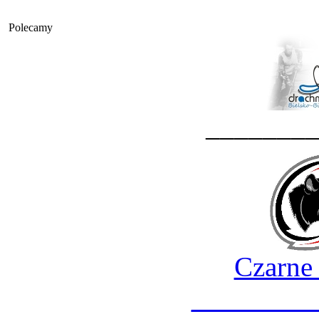
Polecamy
_______
Czarne
________