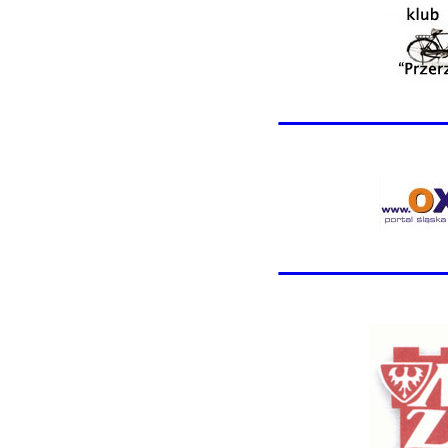
________
________