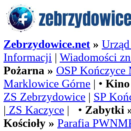
Zebrzydowice.net
»
Urząd
Informacji
|
Wiadomości zn
Pożarna »
OSP Kończyce 
Marklowice Górne
| •
Kino
ZS Zebrzydowice
|
SP Koń
|
ZS Kaczyce
| •
Zabytki 
Kościoły »
Parafia PWNMP