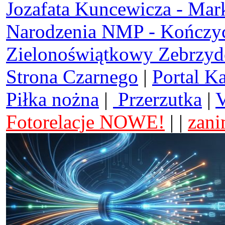
Jozafata Kuncewicza - Mar
Narodzenia NMP - Kończy
Zielonoświątkowy Zebrzy
Strona Czarnego
|
Portal K
Piłka nożna
|
Przerzutka
|
V
Fotorelacje NOWE!
| |
zani