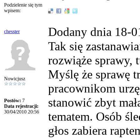
Podzielenie się tym
wpisem:
Dodany dnia 18-0
chesster
Tak się zastanawia
rozwiąże sprawy, t
Myślę że sprawę t
Nowicjusz
pracownikom urzę
stanowić zbyt mał
Postów:
7
Data rejestracji:
30/04/2010 20:56
tematem. Osób śled
głos zabiera rapt