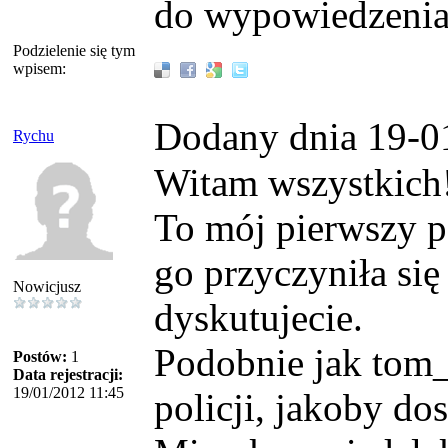
do wypowiedzenia 
Podzielenie się tym
wpisem:
Dodany dnia 19-0
Rychu
Witam wszystkich
To mój pierwszy p
go przyczyniła się 
Nowicjusz
dyskutujecie.
Podobnie jak tom
Postów:
1
Data rejestracji:
19/01/2012 11:45
policji, jakoby d