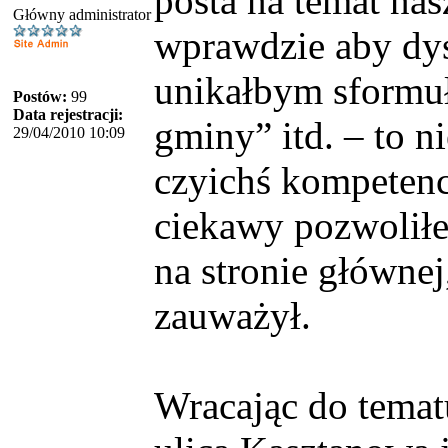
posta na temat nas
Główny administrator
wprawdzie aby dys
unikałbym sformuł
Postów:
99
Data rejestracji:
gminy” itd. – to n
29/04/2010 10:09
czyichś kompetencj
ciekawy pozwolił
na stronie głównej
zauważył.
Wracając do temat