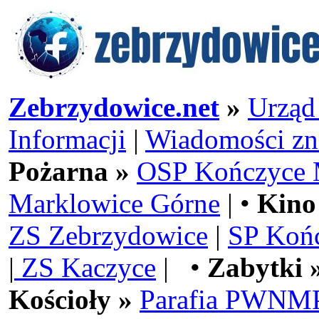
Zebrzydowice.net
»
Urząd
Informacji
|
Wiadomości zn
Pożarna »
OSP Kończyce 
Marklowice Górne
| •
Kino
ZS Zebrzydowice
|
SP Koń
|
ZS Kaczyce
| •
Zabytki 
Kościoły »
Parafia PWNMP