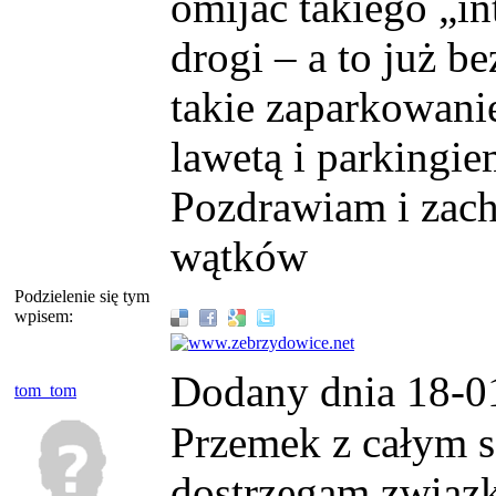
omijać takiego „i
drogi – a to już b
takie zaparkowani
lawetą i parkingi
Pozdrawiam i zach
wątków
Podzielenie się tym
wpisem:
Dodany dnia 18-0
tom_tom
Przemek z całym sz
dostrzegam związ