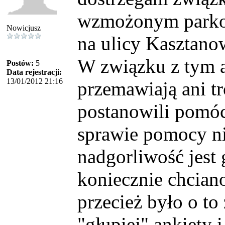
wzmożonym parkow
Nowicjusz
na ulicy Kasztanow
W związku z tym 
Postów:
5
Data rejestracji:
13/01/2012 21:16
przemawiają ani t
postanowili pomóc
sprawie pomocy ni
nadgorliwość jest 
koniecznie chcian
przecież było o to
"głupiej" ankiety i