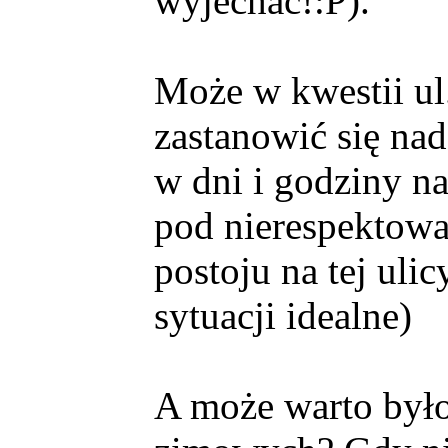
wyjechać!:P).
Może w kwestii ul
zastanowić się na
w dni i godziny na
pod nierespektow
postoju na tej uli
sytuacji idealne)
A może warto byłob