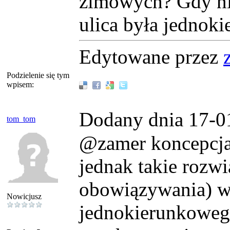
zimowych? Gdy nie
ulica była jednok
Edytowane przez
Podzielenie się tym
wpisem:
Dodany dnia 17-0
tom_tom
@zamer koncepcja 
jednak takie rozwi
obowiązywania) w
Nowicjusz
jednokierunkowego