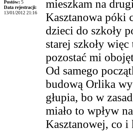
mieszkam na drugi
Postów:
5
Data rejestracji:
13/01/2012 21:16
Kasztanowa póki co
dzieci do szkoły pó
starej szkoły więc
pozostać mi obojętn
Od samego począt
budową Orlika wyd
głupia, bo w zasad
miało to wpływ na
Kasztanowej, co i 