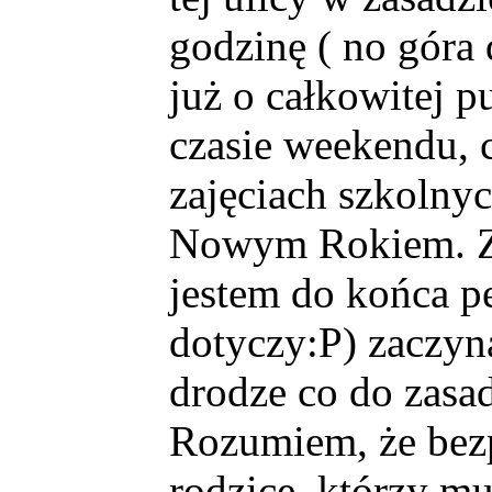
godzinę ( no góra
już o całkowitej p
czasie weekendu, 
zajęciach szkolny
Nowym Rokiem. Za
jestem do końca pe
dotyczy:P) zaczyna
drodze co do zasad
Rozumiem, że bezp
rodzice, którzy mu