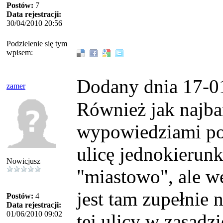
Postów:
7
Data rejestracji:
30/04/2010 20:56
Podzielenie się tym
wpisem:
Dodany dnia 17-0
zamer
Również jak najba
wypowiedziami po
ulicę jednokierun
Nowicjusz
"miastowo", ale w
jest tam zupełnie
Postów:
4
Data rejestracji:
01/06/2010 09:02
tej ulicy w zasad