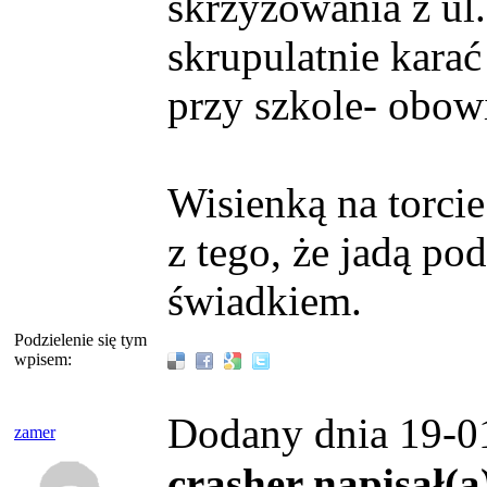
skrzyżowania z ul
skrupulatnie kara
przy szkole- obowi
Wisienką na torcie
z tego, że jadą po
świadkiem.
Podzielenie się tym
wpisem:
Dodany dnia 19-0
zamer
crasher napisał(a