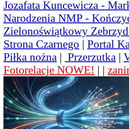
Jozafata Kuncewicza - Mar
Narodzenia NMP - Kończy
Zielonoświątkowy Zebrzy
Strona Czarnego
|
Portal K
Piłka nożna
|
Przerzutka
|
V
Fotorelacje NOWE!
| |
zani