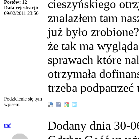
cieszyńskiego otr
Postów:
12
Data rejestracji:
09/02/2011 23:56
znalazłem tam nas
już było zrobione
że tak ma wygląda
sprawach które na
otrzymała dofinan
trzeba podpatrzeć 
Podzielenie się tym
wpisem:
Dodany dnia 30-0
traf