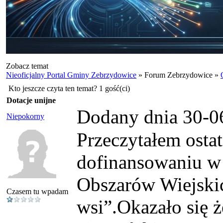
Zobacz temat
Nieoficjalny Portal Gminy Zebrzydowice
» Forum Zebrzydowice »
Kto jeszcze czyta ten temat? 1 gość(ci)
Dotacje unijne
Dodany dnia 30-0
Niepokorny
Przeczytałem osta
dofinansowaniu 
Obszarów Wiejski
Czasem tu wpadam
wsi”.Okazało się 