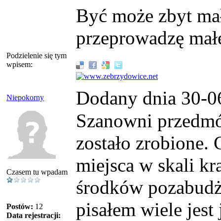
Być może zbyt mał
przeprowadzę mał
Podzielenie się tym
wpisem:
Dodany dnia 30-0
Niepokorny
Szanowni przedmó
zostało zrobione.
miejsca w skali k
Czasem tu wpadam
środków pozabudże
pisałem wiele jest
Postów:
12
Data rejestracji: