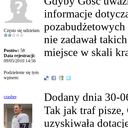
Gdyby Gość uważni
informacje dotycz
pozabudżetowych 
Często się udzielam
nie zadawał takic
miejsce w skali kr
Postów:
58
Data rejestracji:
09/05/2010 14:56
Podzielenie się tym
wpisem:
Dodany dnia 30-0
crasher
Tak jak traf pisz
uzyskiwała dotacj