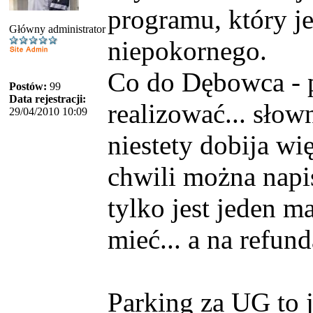
programu, który j
Główny administrator
niepokornego.
Co do Dębowca - p
Postów:
99
Data rejestracji:
realizować... słow
29/04/2010 10:09
niestety dobija wi
chwili można napis
tylko jest jeden m
mieć... a na refund
Parking za UG to j