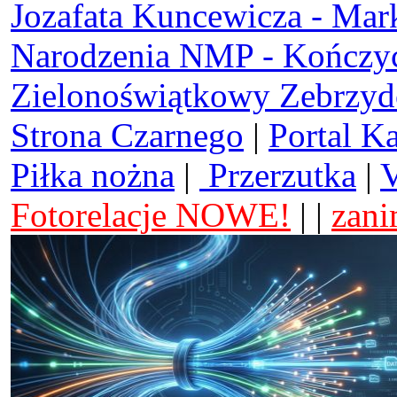
Jozafata Kuncewicza - Mar
Narodzenia NMP - Kończy
Zielonoświątkowy Zebrzy
Strona Czarnego
|
Portal K
Piłka nożna
|
Przerzutka
|
V
Fotorelacje NOWE!
| |
zani