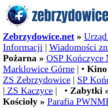
Zebrzydowice.net
»
Urząd
Informacji
|
Wiadomości zn
Pożarna »
OSP Kończyce 
Marklowice Górne
| •
Kino
ZS Zebrzydowice
|
SP Koń
|
ZS Kaczyce
| •
Zabytki 
Kościoły »
Parafia PWNMP