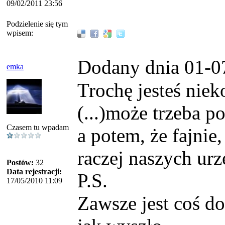
09/02/2011 23:56
Podzielenie się tym
wpisem:
Dodany dnia 01-0
emka
Trochę jesteś niek
(...)może trzeba po
Czasem tu wpadam
a potem, że fajnie
raczej naszych ur
Postów:
32
Data rejestracji:
P.S.
17/05/2010 11:09
Zawsze jest coś do